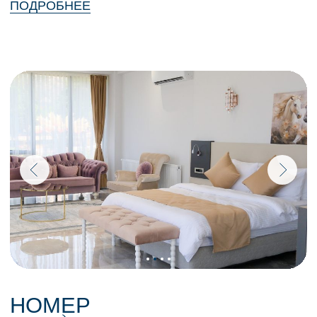
МАГАЗИН MOSCOW
STORE
ЮРИДИЧЕСКИЕ ДОКУМЕНТЫ
КЛАССИЧЕСКИЙ УХОД
ЗА КОЖЕЙ
HYDRAFACIAL
МЕДИЦИНСКИЕ
ПРОЦЕДУРЫ ПО УХОДУ ЗА
Сайт партнёра ERSAG
КОЖЕЙ
ШАКИРОВ С.Е.
ЛЕЧЕНИЕ РАСТЯЖЕК
© Все права защищены
HIFU
(УЛЬТРАЗВУКОВОЙ
ЛИФТИНГ)
МАССАЖ
УЗНАТЬ ПРОТИВОПОКАЗАНИЯ