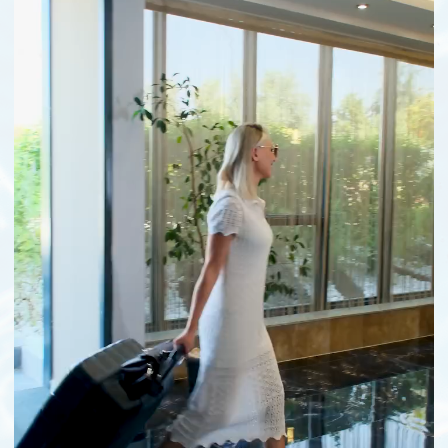
ПРОЖИВАНИЕ
Проживание двух взрослых
в двуместном номере:
3000 TL с человека в сутки
Проживание одного взрослого
в двуместном номере:
4500 TL в сутки
*
Оздоровительные процедуры не входят
в стоимость проживания и оплачиваются
отдельно.
Подробнее
ПРОЖИВАНИЕ