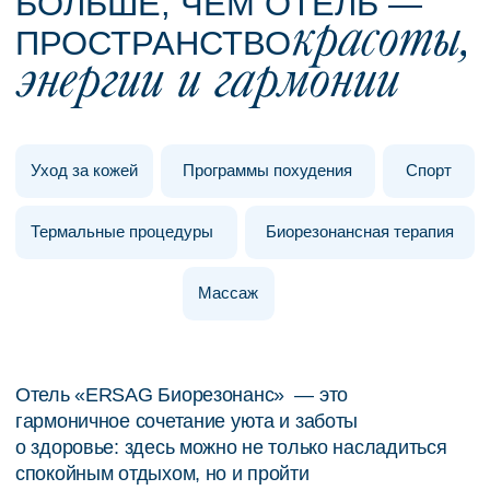
Идеальное место для тех, кто
ищет
отдых
на лоне природы. «Биорезонанс»
пышными садами
и захватывающими видами.