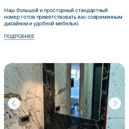
Биорезонанс — это метод
альтернативной медицины, основанный
на использовании естественных
электромагнитных частот организма.
Каждая клетка нашего тела имеет свою
уникальную частоту, и когда эти частоты
нарушаются, могут появляться
заболевания и дисбаланс в работе
организма. Биорезонанс помогает
восстановить гармонию, мягко
воздействуя на организм и активируя его
собственные ресурсы для самоисцеления.