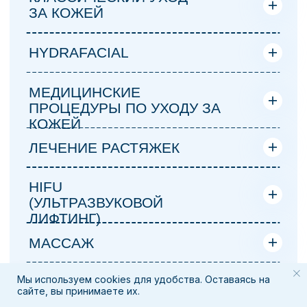
Без регистрации в ERSAG пакет можно
купить только напрямую в отеле
в Турции и по полной стоимости.
Пакеты услуг бронируются
и оплачиваются заренее онлайн
в соответствии с законодательством
Турецкой республики.
Порядок бронирования
ПРИОБРЕТЕНИЕ
ОТДЕЛЬНЫХ УСЛУГ
Если вы приобретаете отдельные
процедуры, а не полный пакет, они
не входят в систему сетевого
маркетинга.
Мы используем cookies для удобства. Оставаясь на
Вместо карьерной скидки,
сайте, вы принимаете их.
зарегистрированным в ERSAG
предоставляется: