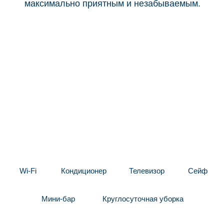
ПРАВИЛА ПРОЖИВАНИЯ
Главное правило отеля «ERSAG
Биорезонанс» — наслаждаться каждым
моментом отдыха и расслабляться душой
и телом. Для максимального достижения этих
целей и комфорта каждого гостя,
на территории отеля не допускается:
Алкоголь и газированные напитки