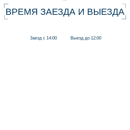
НОМЕР «ЛЮКС»
2 гостя
1 кровать
+ доп. детская кровать
1 ванная комната
Wi-Fi
Наш номер-люкс предлагает своим гостям
непревзойденный комфорт благодаря
элегантному и стильному декору.
ПОДРОБНЕЕ