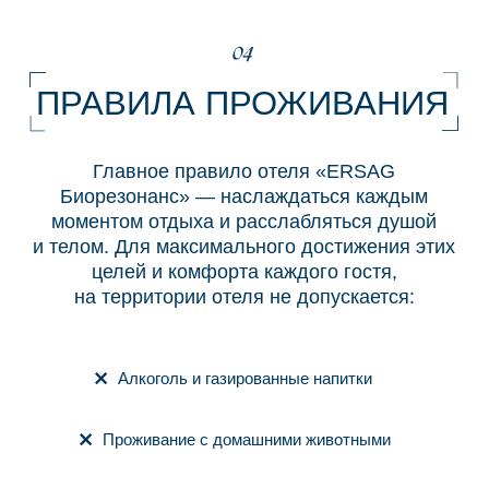
НОМЕР
«ЛЮКС»
2 гостя
1 кровать
+ доп. детская кровать
1 ванная комната
Wi-Fi
Наш номер-люкс предлагает своим гостям
непревзойденный комфорт благодаря
элегантному и стильному декору.
ПОДРОБНЕЕ