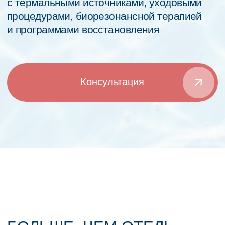
Уход за кожей
Программы похудения
Спорт
Термальные процедуры
Биорезонансная терапия
Массаж
Отель «ERSAG Биорезонанс» — это
гармоничное сочетание уюта и заботы
о здоровье: здесь можно не только насладиться
спокойным отдыхом, но и пройти
оздоровительные процедуры, возвращающие
энергию и внутреннюю гармонию. Каждое
мгновение, проведённое здесь, дарит отдых
телу и душе.