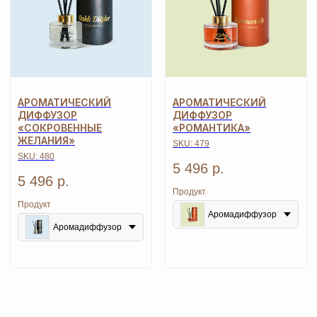
АРОМАТИЧЕСКИЙ
АРОМАТИЧЕСКИЙ
ДИФФУЗОР
ДИФФУЗОР
«СОКРОВЕННЫЕ
«РОМАНТИКА»
ЖЕЛАНИЯ»
SKU:
479
SKU:
480
5 496
р.
MOSCOW STORE
5 496
р.
Продукт
Продукт
Официальный
партнёр
ERSAG
Аромадиффузор
Аромадиффузор
Главная
Каталог
Оплата и доставка
Бады и витамины
Маркетинг
Уход за лицом и телом