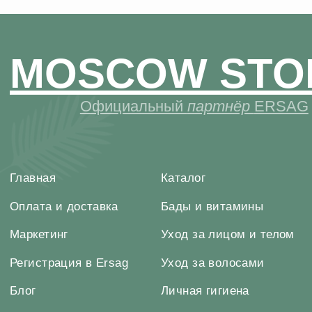
Регистрация в Ersag
Уход за волосами
Блог
Личная гигиена
Прайс
Для дома
Отзывы
Косметика
Контакты
Парфюмерия
Биорезонанс отель
Детская линия
Юридические документы
Текстиль
Политика
Выгодные наборы
конфиденциальности
+7 926 373 75 55
ersagmedia@yandex.ru
MAX
TELEGRAM
НОВОСТИ В
СОЦСЕТЯХ
© 2026 MOSCOW STORE. Все права защищены