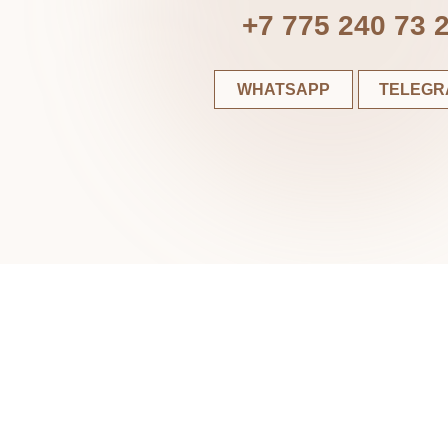
WHATSAPP
TELEGRAM
К