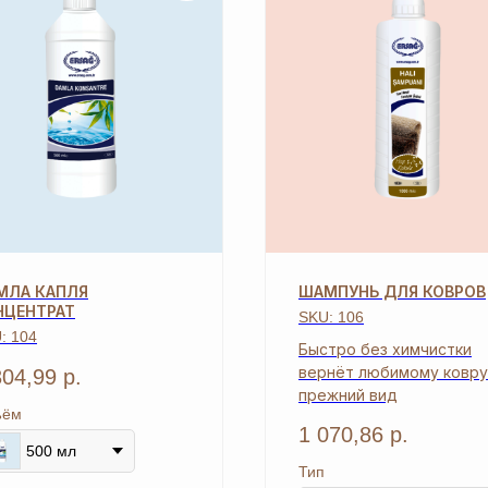
МЛА КАПЛЯ
ШАМПУНЬ ДЛЯ КОВРОВ
НЦЕНТРАТ
SKU:
106
U:
104
Быстро без химчистки
вернёт любимому ковру
304,99
р.
прежний вид
ъём
1 070,86
р.
500 мл
Тип