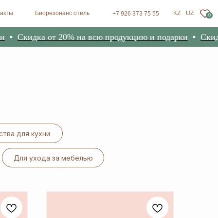
зонанс отель
KZ
UZ
+7 926 373 75 55
0
Скидка от 20% на всю продукцию и подарки
Скидка
тва для кухни
Для ухода за мебелью