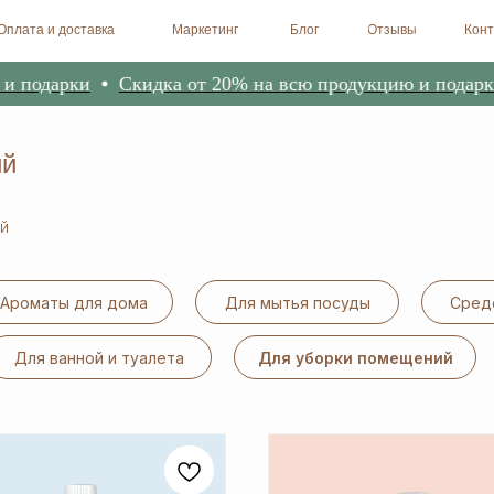
доставка
Маркетинг
Блог
Отзывы
Контакты
Биоре
 подарки
Скидка от 20% на всю продукцию и подарки
ий
й
Ароматы для дома
Для мытья посуды
Средс
Для ванной и туалета
Для уборки помещений