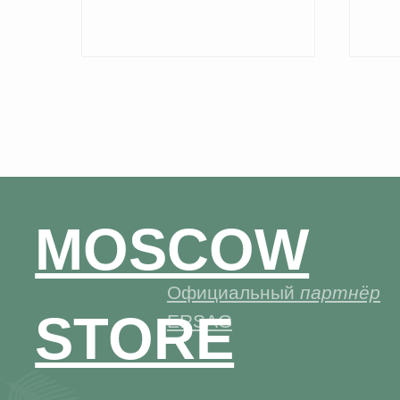
MOSCOW
Официальный
партнёр
STORE
ERSAG
+7 926 373 75 55
ersagmedia@yandex.ru
НОВОСТИ В
MAX
TELEGRAM
СОЦСЕТЯХ
© 2026 MOSCOW STORE. Все права защищены