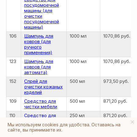
посудомоечной
машины (для
очистки
посудомоечной
машины)
106
Шампунь для
1000 мл
1070,86 руб.
ковров (для
ручного
применения)
123
Шампунь для
1000 мл
1070,86 руб.
ковров (для
автомата)
152
Спрей для
500 мл
973,50 руб.
очистки кожаных
изделий
109
Средство для
500 мл
871,20 руб.
чистки мебели
110
Средство для
250 мл
871,20 руб.
чистки
Мы используем cookies для удобства. Оставаясь на
автомобилей
сайте, вы принимаете их.
582
Сумка из ткани
1 шт
169,40 руб.