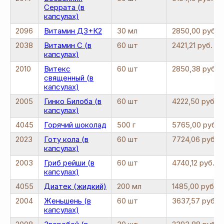
Серрата (в
капсулах)
2096
Витамин Д3+К2
30 мл
2850,00 руб
2038
Витамин C (в
60 шт
2421,21 руб.
капсулах)
2010
Витекс
60 шт
2850,38 руб.
священный (в
капсулах)
2005
Гинко Билоба (в
60 шт
4222,50 руб.
капсулах)
4045
Горячий шоколад
500 г
5765,00 руб.
2023
Готу кола (в
60 шт
7724,06 руб.
капсулах)
2003
Гриб рейши (в
60 шт
4740,12 руб.
капсулах)
4055
Диатек (жидкий)
200 мл
1485,00 руб.
2004
Женьшень (в
60 шт
3637,57 руб.
капсулах)