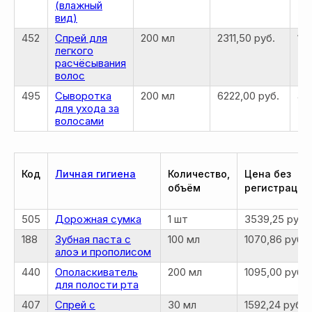
(влажный
вид)
452
Спрей для
200 мл
2311,50 руб.
18
легкого
расчёсывания
волос
495
Сыворотка
200 мл
6222,00 руб.
49
для ухода за
волосами
Код
Личная гигиена
Количество,
Цена без
объём
регистрации
505
Дорожная сумка
1 шт
3539,25 руб.
188
Зубная паста с
100 мл
1070,86 руб.
алоэ и прополисом
440
Ополаскиватель
200 мл
1095,00 руб.
для полости рта
407
Спрей с
30 мл
1592,24 руб.