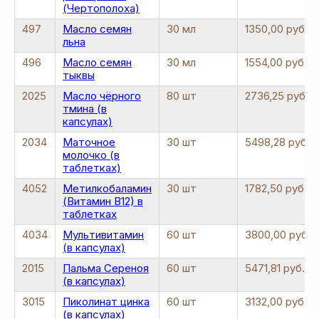
(Чертополоха)
497
Масло семян
30 мл
1350,00 руб
льна
496
Масло семян
30 мл
1554,00 руб.
тыквы
2025
Масло чёрного
80 шт
2736,25 руб.
тмина (в
капсулах)
2034
Маточное
30 шт
5498,28 руб.
молочко (в
таблетках)
4052
Метилкобаламин
30 шт
1782,50 руб.
(Витамин В12) в
таблетках
4034
Мультивитамин
60 шт
3800,00 руб.
(в капсулах)
2015
Пальма Сереноя
60 шт
5471,81 руб.
(в капсулах)
3015
Пиколинат цинка
60 шт
3132,00 руб.
(в капсулах)