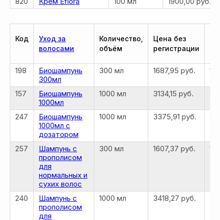
820
Крем Eflora
100 мл
1900,00 руб.
Код
Уход за
Количество,
Цена без
Це
волосами
объём
регистрации
ре
198
Биошампунь
300 мл
1687,95 руб.
13
300мл
157
Биошампунь
1000 мл
3134,15 руб.
25
1000мл
247
Биошампунь
1000 мл
3375,91 руб.
27
1000мл с
дозатором
257
Шампунь с
300 мл
1607,37 руб.
12
прополисом
для
нормальных и
сухих волос
240
Шампунь с
1000 мл
3418,27 руб.
27
прополисом
для