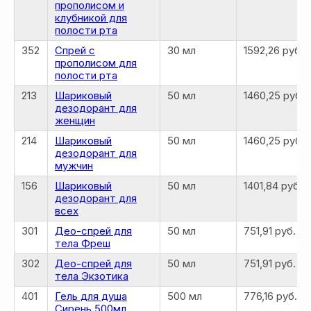
прополисом и
клубникой для
полости рта
352
Спрей с
30 мл
1592,26 руб.
прополисом для
полости рта
213
Шариковый
50 мл
1460,25 руб.
дезодорант для
женщин
214
Шариковый
50 мл
1460,25 руб.
дезодорант для
мужчин
156
Шариковый
50 мл
1401,84 руб.
дезодорант для
всех
301
Део-спрей для
50 мл
751,91 руб.
тела Фреш
302
Део-спрей для
50 мл
751,91 руб.
тела Экзотика
401
Гель для душа
500 мл
776,16 руб.
Сирень 500мл