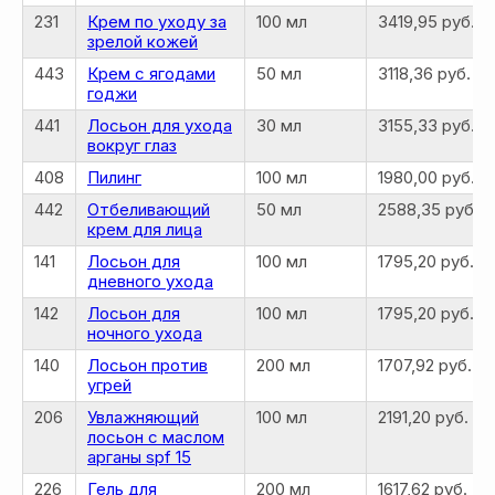
231
Крем по уходу за
100 мл
3419,95 руб.
зрелой кожей
443
Крем с ягодами
50 мл
3118,36 руб.
годжи
441
Лосьон для ухода
30 мл
3155,33 руб.
вокруг глаз
408
Пилинг
100 мл
1980,00 руб.
442
Отбеливающий
50 мл
2588,35 руб.
крем для лица
141
Лосьон для
100 мл
1795,20 руб.
дневного ухода
142
Лосьон для
100 мл
1795,20 руб.
ночного ухода
140
Лосьон против
200 мл
1707,92 руб.
угрей
206
Увлажняющий
100 мл
2191,20 руб.
лосьон с маслом
арганы spf 15
226
Гель для
200 мл
1617,62 руб.