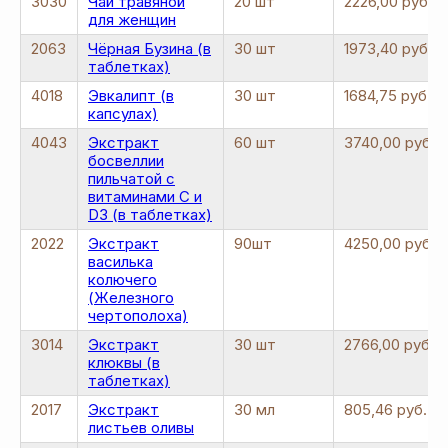
3030
Чай травяной
20 шт
2226,00 руб.
для женщин
2063
Чёрная Бузина (в
30 шт
1973,40 руб.
таблетках)
4018
Эвкалипт (в
30 шт
1684,75 руб.
капсулах)
4043
Экстракт
60 шт
3740,00 руб.
босвеллии
пильчатой с
витаминами C и
D3 (в таблетках)
2022
Экстракт
90шт
4250,00 руб.
василька
колючего
(Железного
чертополоха)
3014
Экстракт
30 шт
2766,00 руб.
клюквы (в
таблетках)
2017
Экстракт
30 мл
805,46 руб.
листьев оливы