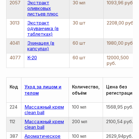
2057
Экстракт
30 мл
1093,96 руб.
оливковых
листьев плюс
3013
Экстракт
30 шт
2208,00 руб.
одуванчика (в
таблетках)
4041
Эхинацея (в
60 шт
1980,00 руб.
капсулах)
4077
K-20
60 шт
12000,500
руб.
Код
Уход за лицом и
Количество,
Цена без
телом
объём
регистрации
224
Массажный крем
100 мл
1568,95 руб.
clean ball
112
Массажный крем
200 мл
2100,54 руб.
clean ball
387
Ароматическое
100 мл
2629,94руб.