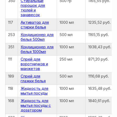
350
Стиральный
500 гр
1165,55 руб.
СОЦСЕТЯХ
порошок для
© 2026 MOSCOW STORE. Все права защищены
тюлей и
занавесок
117
Активатор для
1000 мл
1235,52 руб.
стирки белья
253
Кондиционер для
500 мл
1165,15 руб.
белья 500мл
351
Кондиционер для
1000 мл
1938,43 руб.
белья 1000мл
111
Спрей для
250 мл
871,20 руб.
воротничков и
манжетов
189
Спрей для
500 мл
1116,68 руб.
глажки белья
118
Жидкость для
1000 мл
1635,48 руб.
мытья посуды
168
Жидкость для
1000 мл
1840,61 руб.
мытья посуды с
дозатором