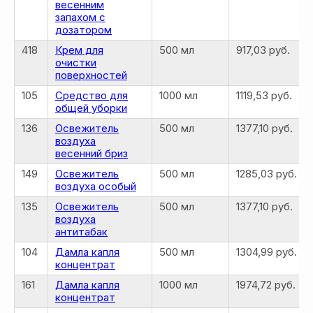
весенним
запахом с
дозатором
418
Крем для
500 мл
917,03 руб.
очистки
поверхностей
105
Средство для
1000 мл
1119,53 руб.
общей уборки
136
Освежитель
500 мл
1377,10 руб.
воздуха
весенний бриз
149
Освежитель
500 мл
1285,03 руб.
воздуха особый
135
Освежитель
500 мл
1377,10 руб.
MOSCOW STORE
воздуха
антитабак
Официальный
партнёр
ERSAG
104
Дамла капля
500 мл
1304,99 руб.
концентрат
161
Дамла капля
1000 мл
1974,72 руб.
концентрат
Главная
Каталог