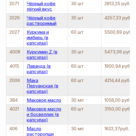
2071
Чёрный кофе
30 шт
2813,25 руб.
лёгкий вкус
2029
Чёрный кофе
30 шт
4257,33 руб.
растворимый
2027
Куркума и
60 шт
5500,69 руб.
имбирь (в
капсулах)
4008
Куркумин Z (в
30 шт
5473,06 руб.
капсулах)
4015
Лаванда (в
60 шт
1900,94 руб.
капсулах)
2006
Мака
60 шт
4214,44 руб.
Перуанская (в
капсулах)
384
Маковое масло
30 мл
1056,00 руб.
4021
Маковое масло
60 шт
3150,00 руб
и босвеллия (в
капсулах)
406
Масло
30 мл
1622,37руб.
расторопши