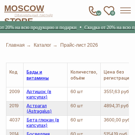
MOSCOW
0
Официальный
партнёр
STORE
ERSAG
 на всю продукцию и подарки
Скидка от 20% на всю продукц
Главная
→
Каталог
→
Прайс-лист 2026
Код
Бады и
Количество,
Цена без
витамины
объём
регистрации
2009
Артишок (в
60 шт
3551,63 руб.
капсулах)
2019
Астрагал
60 шт
4894,31 руб.
(Astragalus)
4037
Бета глюкан (в
60 шт
3600,00 руб.
капсулах)
2014
Босвеллия
60 шт
5154,19 руб.