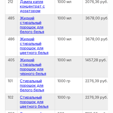
212
Дамла капля
1000 мл
2076,36 руб.
Оплата и доставка
Бады и витамины
концентрат с
дозатором
Маркетинг
Уход за лицом и телом
485
Жидкий
1000 мл
3678,00 руб.
Регистрация в Ersag
Уход за волосами
стиральный
Блог
Личная гигиена
порошок для
белого белья
Прайс
Для дома
486
Жидкий
1000 мл
3678,00 руб.
Отзывы
Косметика
стиральный
Контакты
Парфюмерия
порошок для
цветного белья
Биорезонанс отель
Детская линия
405
Жидкий
1000 мл
1457,28 руб.
Юридические документы
Текстиль
стиральный
Политика
порошок для
Выгодные наборы
конфиденциальности
чёрного белья
101
Стиральный
1000 гр
2276,39 руб.
порошок для
+7 926 373 75 55
белого белья
ersagmedia@yandex.ru
102
Стиральный
1000 гр
2276,39 руб.
порошок для
MAX
TELEGRAM
цветного белья
НОВОСТИ В