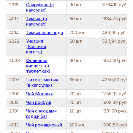
2016
Спирулина (в
90 шт
3784,10 руб.
капсулах)
4017
Тимьян (в
60 шт
1684,75 руб.
капсулах)
4014
Тимьяновая вода
200 мл
489,60 руб.
2028
Ункария
60 шт
5211,94 руб.
(Кошачий
коготь)
4033
Фолиевая
60 шт
1944,00 руб.
кислота (в
таблетках)
2097
Цитрат магния
60 шт
4350,00 руб.
(в капсулах)
2000
Чай Моринга
20 шт
1756,92 руб.
3012
Чай ройбуш
20 шт
1902,00 руб.
2001
Чай с ягодами
20 шт
1331,00 руб.
годжи 5в1
4013
Чай ромашковый
200 мл
1000,50 руб.