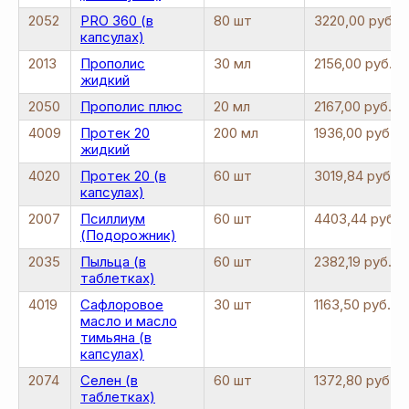
2052
PRO 360 (в
80 шт
3220,00 руб.
капсулах)
2013
Прополис
30 мл
2156,00 руб.
жидкий
2050
Прополис плюс
20 мл
2167,00 руб.
4009
Протек 20
200 мл
1936,00 руб.
жидкий
4020
Протек 20 (в
60 шт
3019,84 руб.
капсулах)
2007
Псиллиум
60 шт
4403,44 руб.
(Подорожник)
2035
Пыльца (в
60 шт
2382,19 руб.
таблетках)
4019
Сафлоровое
30 шт
1163,50 руб.
масло и масло
тимьяна (в
капсулах)
2074
Селен (в
60 шт
1372,80 руб.
таблетках)