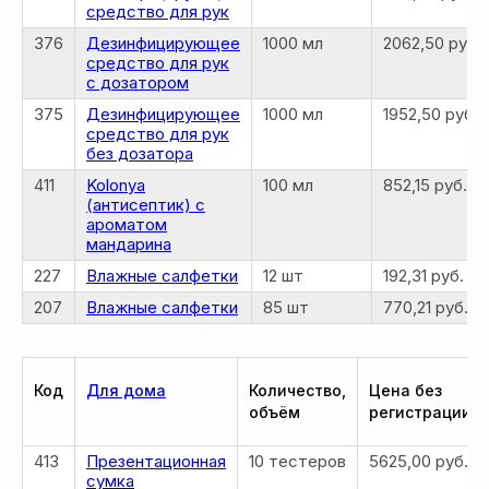
средство для рук
376
Дезинфицирующее
1000 мл
2062,50 руб.
средство для рук
с дозатором
375
Дезинфицирующее
1000 мл
1952,50 руб.
средство для рук
без дозатора
411
Kolonya
100 мл
852,15 руб.
(антисептик) с
ароматом
мандарина
227
Влажные салфетки
12 шт
192,31 руб.
207
Влажные салфетки
85 шт
770,21 руб.
Код
Для дома
Количество,
Цена без
объём
регистрации
413
Презентационная
10 тестеров
5625,00 руб.
сумка