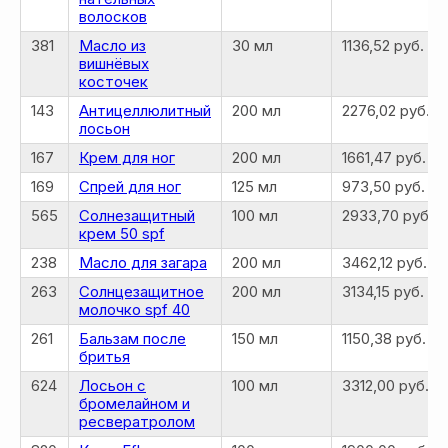
волосков
381
Масло из
30 мл
1136,52 руб.
вишнёвых
косточек
143
Антицеллюлитный
200 мл
2276,02 руб.
лосьон
167
Крем для ног
200 мл
1661,47 руб.
169
Спрей для ног
125 мл
973,50 руб.
565
Солнезащитный
100 мл
2933,70 руб.
крем 50 spf
238
Масло для загара
200 мл
3462,12 руб.
263
Солнцезащитное
200 мл
3134,15 руб.
молочко spf 40
261
Бальзам после
150 мл
1150,38 руб.
бритья
624
Лосьон с
100 мл
3312,00 руб.
бромелайном и
ресвератролом