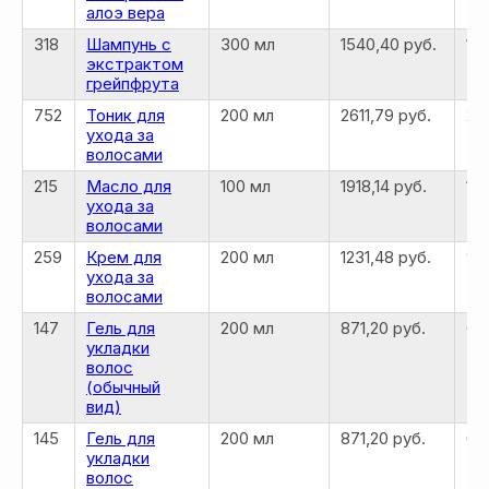
алоэ вера
318
Шампунь с
300 мл
1540,40 руб.
12
экстрактом
грейпфрута
752
Тоник для
200 мл
2611,79 руб.
20
ухода за
волосами
215
Масло для
100 мл
1918,14 руб.
153
ухода за
волосами
259
Крем для
200 мл
1231,48 руб.
98
ухода за
волосами
147
Гель для
200 мл
871,20 руб.
69
укладки
волос
(обычный
вид)
145
Гель для
200 мл
871,20 руб.
69
укладки
волос