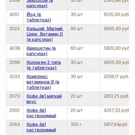
2008
Зверобой (в
30 шт
2393,88 руб.
капсулах)
4051
Йод (в
30 шт
1635,00 руб.
таблетках)
2024
Кальций, Магний,
90 шт
2600,40 руб.
Цинк, Витамин D
(в капсулах)
4038
Кверцетин (в
60 шт
5820,00 руб.
капсулах)
2098
Коллаген 2 типа
30 шт
4905,00 руб.
(в таблетках)
2033
Комплекс
30 шт
2258,17 руб.
витаминов B (в
таблетках)
2073
Кофе 4в1 мягкий
20 шт
2813,25 руб.
вкус
2002
Кофе 4в1
20 шт
4257,33 руб.
растворимый
2064
Кофе 4в1
350 г
5817,94руб.
растворимый