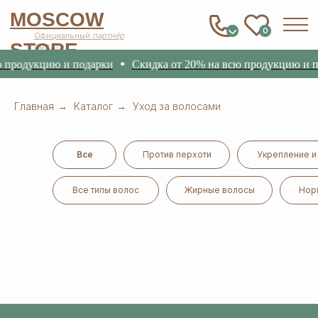
MOSCOW
0
Официальный
партнёр
STORE
ERSAG
 продукцию и подарки
Скидка от 20% на всю продукцию и п
Главная
→
Каталог
→
Уход за волосами
Все
Против перхоти
Укрепление и
Все типы волос
Жирные волосы
Нор
MOSCOW STORE
Официальный
партнёр
ERSAG