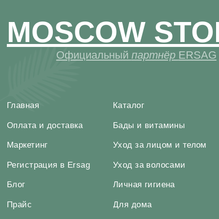
Главная
Каталог
Оплата и доставка
Бады и витамины
Маркетинг
Уход за лицом и телом
Регистрация в Ersag
Уход за волосами
Блог
Личная гигиена
Прайс
Для дома
Отзывы
Косметика
Контакты
Парфюмерия
Биорезонанс отель
Детская линия
Юридические документы
Текстиль
Политика
Выгодные наборы
конфиденциальности
+7 926 373 75 55
ersagmedia@yandex.ru