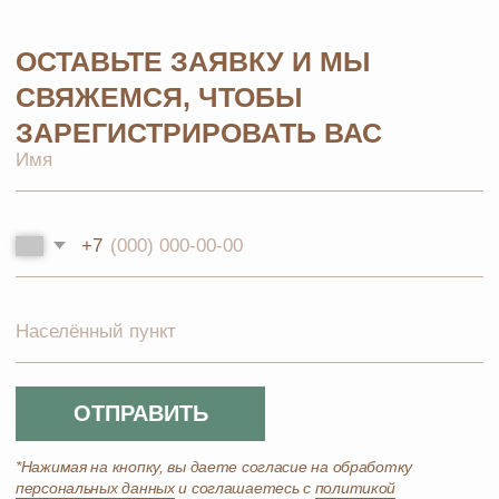
Контакты
Парфюмерия
Биорезонанс отель
Детская линия
Юридические документы
Текстиль
Политика
Выгодные наборы
конфиденциальности
+7 926 373 75 55
ersagmedia@yandex.ru
MAX
TELEGRAM
НОВОСТИ В
СОЦСЕТЯХ
© 2026 MOSCOW STORE. Все права защищены