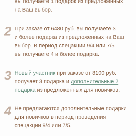
конфиденциальности
MOSCOW STORE
Официальный
партнёр
ERSAG
Главная
Каталог
Оплата и доставка
Бады и витамины
Маркетинг
Уход за лицом и телом
Регистрация в Ersag
Уход за волосами
Блог
Личная гигиена
Прайс
Для дома
Отзывы
Косметика