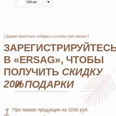
500 мл.
подарка
из предложенных для новичков.
4
Не предлагаются дополнительные подарки
для новичков в период проведения
спецакции 9/4 или 7/5.
ОСТАВЬТЕ ЗАЯВКУ И МЫ
СВЯЖЕМСЯ, ЧТОБЫ
ЗАРЕГИСТРИРОВАТЬ ВАС
+7
ОТПРАВИТЬ
*Нажимая на кнопку, вы даете согласие на обработку
персональных данных
и соглашаетесь с
политикой