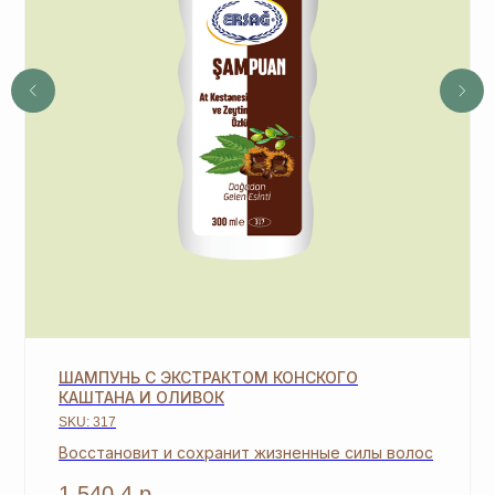
СВЯЖЕМСЯ, ЧТОБЫ
ЗАРЕГИСТРИРОВАТЬ ВАС
+7
ОТПРАВИТЬ
*Нажимая на кнопку, вы даете согласие на обработку
персональных данных
и соглашаетесь с
политикой
конфиденциальности
ШАМПУНЬ С ЭКСТРАКТОМ КОНСКОГО
КАШТАНА И ОЛИВОК
SKU:
317
MOSCOW STORE
Восстановит и сохранит жизненные силы волос
1 540,4
р.