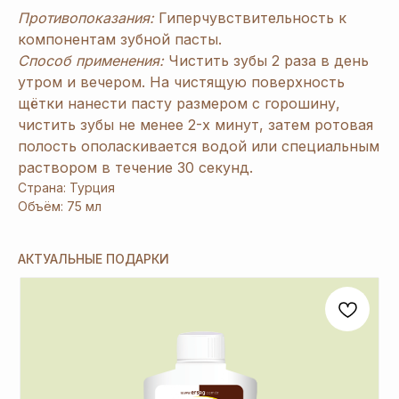
Противопоказания:
Гиперчувствительность к
компонентам зубной пасты.
1
При заказе продукции на 3240 руб.
Способ применения:
Чистить зубы 2 раза в день
вы получаете 1 подарок из предложенных
утром и вечером. На чистящую поверхность
на Ваш выбор.
щётки нанести пасту размером с горошину,
чистить зубы не менее 2-х минут, затем ротовая
2
При заказе от 6480 руб. вы получаете 3
полость ополаскивается водой или специальным
и более подарка из предложенных на Ваш
выбор. В период спецакции 9/4 или 7/5
раствором в течение 30 секунд.
вы получаете 4 и более подарка.
Страна: Турция
Объём: 75 мл
3
Новый участник
при заказе от 8100 руб.
получает 3 подарка и
дополнительные 2
подарка
из предложенных для новичков.
АКТУАЛЬНЫЕ ПОДАРКИ
4
Не предлагаются дополнительные подарки
для новичков в период проведения
спецакции 9/4 или 7/5.
ОСТАВЬТЕ ЗАЯВКУ И МЫ