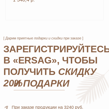
Официальный
партнёр
ERSAG
Главная
Каталог
Оплата и доставка
Бады и витамины
Маркетинг
Уход за лицом и телом
Регистрация в Ersag
Уход за волосами
Блог
Личная гигиена
Прайс
Для дома
Отзывы
Косметика
Контакты
Парфюмерия
Биорезонанс отель
Детская линия
Юридические документы
Текстиль
Политика
Выгодные наборы
конфиденциальности
+7 926 373 75 55