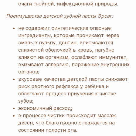
очаги гнойной, инфекционной природы.
Преимущества детской зубной пасты Эрсаг:
не содержит синтетические опасные
ингредиенты, которые проникают через
эмаль в пульпу, дентин, впитываются
слизистой оболочкой в кровь, пагубно
влияют на организм, ослабляют иммунитет,
вызывают аллергию, поражение внутренних
органов;
вкусовые качества детской пасты снижают
риск рвотного рефлекса у ребёнка и
[ Дарим приятные
подарки и скидки
при заказе ]
облегчают процесс приучения к чистке
ЗАРЕГИСТРИРУЙТЕСЬ
зубов;
экономичный расход;
В «ERSAG», ЧТОБЫ
в процессе чистки происходит массаж
ПОЛУЧИТЬ
СКИДКУ
дёсен, что благотворно отражается на
состоянии полости рта.
20%
И ПОДАРКИ