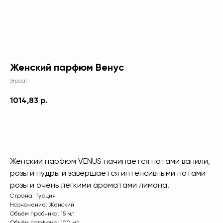
Женский парфюм Венус
Эрсаг
1014,83
р.
В КОРЗИНУ
[ Дарим приятные
подарки и скидки
при заказе ]
Женский парфюм VENUS начинается нотами ванили,
ЗАРЕГИСТРИРУЙТЕСЬ
розы и пудры и завершается интенсивными нотами
В «ERSAG», ЧТОБЫ
розы и очень легкими ароматами лимона.
ПОЛУЧИТЬ
СКИДКУ 20%
Страна: Турция
Назначение: Женский
И ПОДАРКИ
Объём пробника: 15 мл
Объём парфюма: 100 мл