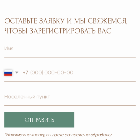
Главная
Каталог
Оплата и доставка
Бады и витамины
Маркетинг
Уход за лицом и телом
Регистрация в Ersag
Уход за волосами
Блог
Личная гигиена
Прайс
Для дома
Отзывы
Косметика
Контакты
Парфюмерия
Биорезонанс отель
Детская линия
Юридические документы
Текстиль
Политика
Выгодные наборы
конфиденциальности
+7 926 373 75 55