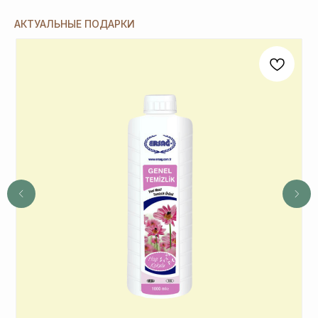
4
Не предлагаются дополнительные подарки
АКТУАЛЬНЫЕ ПОДАРКИ
для новичков в период проведения
спецакции 9/4 или 7/5.
ОСТАВЬТЕ ЗАЯВКУ И МЫ
СВЯЖЕМСЯ, ЧТОБЫ
ЗАРЕГИСТРИРОВАТЬ ВАС
+7
ОТПРАВИТЬ
*Нажимая на кнопку, вы даете согласие на обработку
персональных данных
и соглашаетесь с
политикой
конфиденциальности