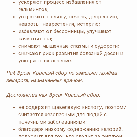
ускоряют процесс избавления от
гельминтов;
устраняют тревогу, печаль, депрессию,
неврозы, неврастения, истерию;
избавляют от бессонницы, улучшают
качество сна;
снимают мышечные спазмы и судороги;
снижают риск развития болезней десен и
ускоряют их лечение.
Чай Эрсаг Красный сбор не заменяет приёма
лекарств, назначенных врачом.
Достоинства чая Эрсаг Красный сбор:
не содержит щавелевую кислоту, поэтому
считается безопасным для людей с
почечными заболеваниями;
благодаря низкому содержанию калорий,
[ Дарим приятные
подарки и скидки
при заказе ]
подходит для тех, кто следит за фигурой;