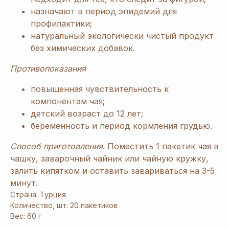
ЗАРЕГИСТРИРУЙТЕСЬ
назначают в период эпидемий для
профилактики;
В «ERSAG», ЧТОБЫ
натуральный экологически чистый продукт
ПОЛУЧИТЬ
СКИДКУ
без химических добавок.
20%
И ПОДАРКИ
Противопоказания
повышенная чувствительность к
1
компонентам чая;
При заказе продукции на 3240 руб.
вы получаете 1 подарок из предложенных
детский возраст до 12 лет;
на Ваш выбор.
беременность и период кормления грудью.
2
При заказе от 6480 руб. вы получаете 3
Способ приготовления
. Поместить 1 пакетик чая в
и более подарка из предложенных на Ваш
чашку, заварочный чайник или чайную кружку,
выбор. В период спецакции 9/4 или 7/5
залить кипятком и оставить завариваться на 3-5
вы получаете 4 и более подарка.
минут.
Страна: Турция
3
Новый участник
при заказе от 8100 руб.
Количество, шт: 20 пакетиков
получает 3 подарка и
дополнительные 2
Вес: 60 г
подарка
из предложенных для новичков.