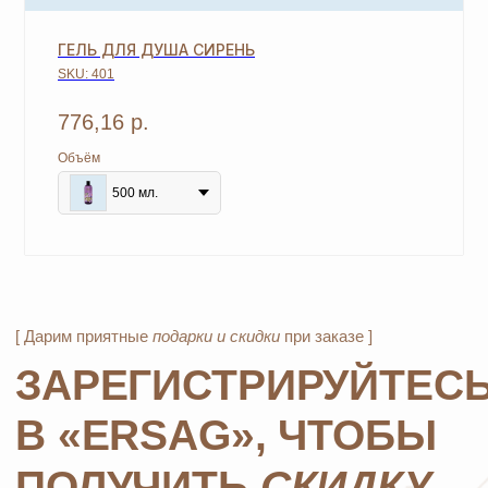
+7
ГЕЛЬ ДЛЯ ДУША СИРЕНЬ
SKU:
401
776,16
р.
ОТПРАВИТЬ
Объём
*Нажимая на кнопку, вы даете согласие на обработку
500 мл.
персональных данных
и соглашаетесь с
политикой
конфиденциальности
MOSCOW STORE
Официальный
партнёр
ERSAG
Главная
Каталог