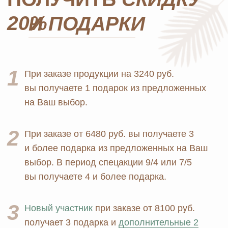
Оплата и доставка
Бады и витамины
Маркетинг
Уход за лицом и телом
Регистрация в Ersag
Уход за волосами
Блог
Личная гигиена
Прайс
Для дома
Отзывы
Косметика
Контакты
Парфюмерия
Биорезонанс отель
Детская линия
Юридические документы
Текстиль
Политика
Выгодные наборы
конфиденциальности
+7 926 373 75 55
ersagmedia@yandex.ru
MAX
TELEGRAM
НОВОСТИ В