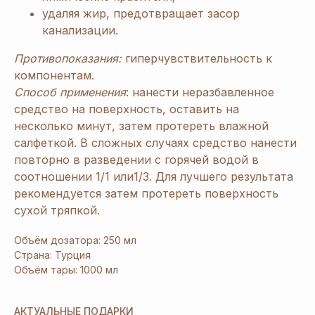
удаляя жир, предотвращает засор
канализации.
Противопоказания:
гиперчувствительность к
компонентам.
Способ применения
: нанести неразбавленное
средство на поверхность, оставить на
несколько минут, затем протереть влажной
салфеткой. В сложных случаях средство нанести
[ Дарим приятные
подарки и скидки
при заказе ]
повторно в разведении с горячей водой в
ЗАРЕГИСТРИРУЙТЕСЬ
соотношении 1/1 или1/3. Для лучшего результата
рекомендуется затем протереть поверхность
В «ERSAG», ЧТОБЫ
сухой тряпкой.
ПОЛУЧИТЬ
СКИДКУ
Объём дозатора: 250 мл
20%
И ПОДАРКИ
Страна: Турция
Объём тары: 1000 мл
1
При заказе продукции на 3240 руб.
АКТУАЛЬНЫЕ ПОДАРКИ
вы получаете 1 подарок из предложенных