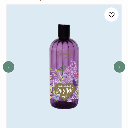
на Ваш выбор.
2
При заказе от 6480 руб. вы получаете 3
и более подарка из предложенных на Ваш
выбор. В период спецакции 9/4 или 7/5
вы получаете 4 и более подарка.
3
Новый участник
при заказе от 8100 руб.
получает 3 подарка и
дополнительные 2
подарка
из предложенных для новичков.
4
Не предлагаются дополнительные подарки
для новичков в период проведения
спецакции 9/4 или 7/5.
ОСТАВЬТЕ ЗАЯВКУ И МЫ
СВЯЖЕМСЯ, ЧТОБЫ
ЗАРЕГИСТРИРОВАТЬ ВАС