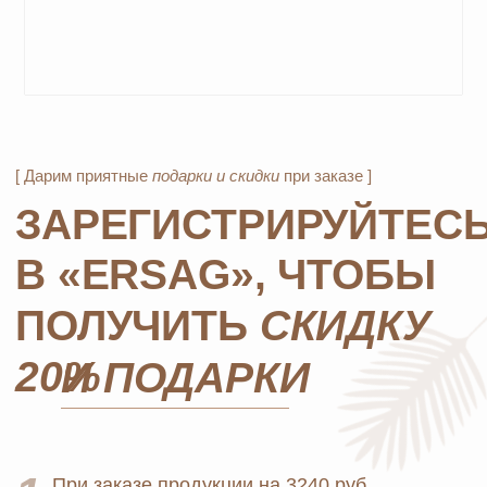
Официальный
партнёр
ERSAG
Главная
Каталог
Оплата и доставка
Бады и витамины
Маркетинг
Уход за лицом и телом
Регистрация в Ersag
Уход за волосами
Блог
Личная гигиена
Прайс
Для дома
Отзывы
Косметика
Контакты
Парфюмерия
Биорезонанс отель
Детская линия
Юридические документы
Текстиль
Политика
Выгодные наборы
конфиденциальности