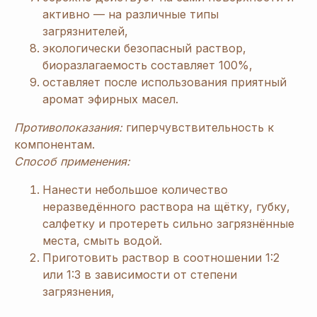
активно — на различные типы
загрязнителей,
экологически безопасный раствор,
биоразлагаемость составляет 100%,
оставляет после использования приятный
аромат эфирных масел.
Противопоказания:
гиперчувствительность к
компонентам.
Способ применения:
Нанести небольшое количество
неразведённого раствора на щётку, губку,
[ Дарим приятные
подарки и скидки
при заказе ]
салфетку и протереть сильно загрязнённые
ЗАРЕГИСТРИРУЙТЕСЬ
места, смыть водой.
Приготовить раствор в соотношении 1:2
В «ERSAG», ЧТОБЫ
или 1:3 в зависимости от степени
ПОЛУЧИТЬ
СКИДКУ
загрязнения,
20%
И ПОДАРКИ