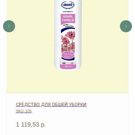
СВЯЖЕМСЯ, ЧТОБЫ
ЗАРЕГИСТРИРОВАТЬ ВАС
+7
ОТПРАВИТЬ
*Нажимая на кнопку, вы даете согласие на обработку
персональных данных
и соглашаетесь с
политикой
конфиденциальности
СРЕДСТВО ДЛЯ ОБЩЕЙ УБОРКИ
SKU:
105
MOSCOW STORE
1 119,53
р.