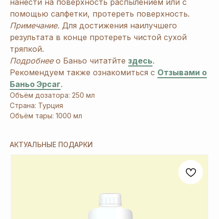
нанести на поверхность распылением или с
помощью салфетки, протереть поверхность.
Примечание.
Для достижения наилучшего
1
При заказе продукции на 3240 руб.
результата в конце протереть чистой сухой
вы получаете 1 подарок из предложенных
тряпкой.
на Ваш выбор.
Подробнее
о Баньо читатйте
здесь
.
2
Рекомендуем также ознакомиться
с
Отзывами о
При заказе от 6480 руб. вы получаете 3
и более подарка из предложенных на Ваш
Баньо Эрсаг
.
выбор. В период спецакции 9/4 или 7/5
Объём дозатора: 250 мл
вы получаете 4 и более подарка.
Страна: Турция
Объём тары: 1000 мл
3
Новый участник
при заказе от 8100 руб.
получает 3 подарка и
дополнительные 2
подарка
из предложенных для новичков.
АКТУАЛЬНЫЕ ПОДАРКИ
4
Не предлагаются дополнительные подарки
для новичков в период проведения
спецакции 9/4 или 7/5.
ОСТАВЬТЕ ЗАЯВКУ И МЫ