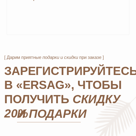
MOSCOW STORE
Официальный
партнёр
ERSAG
Главная
Каталог
Оплата и доставка
Бады и витамины
Маркетинг
Уход за лицом и телом
Регистрация в Ersag
Уход за волосами
Блог
Личная гигиена
Прайс
Для дома
Отзывы
Косметика
Контакты
Парфюмерия