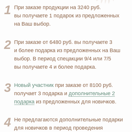
Биорезонанс отель
Детская линия
Юридические документы
Текстиль
Политика
Выгодные наборы
конфиденциальности
+7 926 373 75 55
ersagmedia@yandex.ru
MAX
TELEGRAM
НОВОСТИ В
СОЦСЕТЯХ
© 2026 MOSCOW STORE. Все права защищены