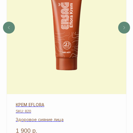
4
Не предлагаются дополнительные подарки
для новичков в период проведения
спецакции 9/4 или 7/5.
ОСТАВЬТЕ ЗАЯВКУ И МЫ
СВЯЖЕМСЯ, ЧТОБЫ
ЗАРЕГИСТРИРОВАТЬ ВАС
+7
КРЕМ EFLORA
ОТПРАВИТЬ
SKU:
820
*Нажимая на кнопку, вы даете согласие на обработку
Здоровое сияние лица
персональных данных
и соглашаетесь с
политикой
конфиденциальности
1 900
р.