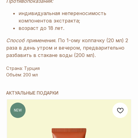
Противопоказания:
[ Дарим приятные
подарки и скидки
при заказе ]
ЗАРЕГИСТРИРУЙТЕСЬ
индивидуальная непереносимость
В «ERSAG», ЧТОБЫ
компонентов экстракта;
возраст до 18 лет.
ПОЛУЧИТЬ
СКИДКУ
Способ применения
. По 1-ому колпачку (20 мл) 2
20%
И ПОДАРКИ
раза в день утром и вечером, предварительно
разбавить в стакане воды (200 мл).
1
При заказе продукции на 3240 руб.
Страна: Турция
вы получаете 1 подарок из предложенных
Объём: 200 мл
на Ваш выбор.
2
При заказе от 6480 руб. вы получаете 3
АКТУАЛЬНЫЕ ПОДАРКИ
и более подарка из предложенных на Ваш
выбор. В период спецакции 9/4 или 7/5
вы получаете 4 и более подарка.
NEW
3
Новый участник
при заказе от 8100 руб.
получает 3 подарка и
дополнительные 2
подарка
из предложенных для новичков.