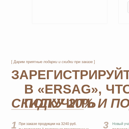
[ Дарим приятные
подарки и скидки
при заказе ]
ЗАРЕГИСТРИРУЙТЕ
В «ERSAG», ЧТО
ПОЛУЧИТЬ
СКИДКУ 20% И ПОД
1
3
При заказе продукции на 3240 руб.
Новый участник
при
вы получаете 1 подарок из предложенных
получает 3 подарк
на Ваш выбор.
подарка
из предлож
2
4
При заказе от 6480 руб. вы получаете 3
Не предлагаются 
и более подарка из предложенных на Ваш
подарки для новичк
выбор. В период спецакции 9/4 или 7/5
проведения спецакц
вы получаете 4 и более подарка.