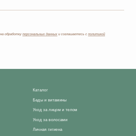
Каталог
Бады и витамины
Уход за лицом и телом
Уход за волосами
Личная гигиена
Для дома
Косметика
Парфюмерия
Детская линия
Текстиль
Выгодные наборы