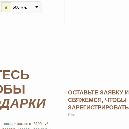
500 мл.
СЬ
БЫ
ОСТАВЬТЕ ЗАЯВКУ И МЫ
АРКИ
СВЯЖЕМСЯ, ЧТОБЫ
ЗАРЕГИСТРИРОВАТЬ ВАС
 заказе от 8100 руб.
а и
дополнительные 2
енных для новичков.
ОТПРАВИТЬ
дополнительные
ов в период
ии 9/4 или 7/5.
*Нажимая на кнопку, вы даете согласие на обработку
персо
конфиденциальности