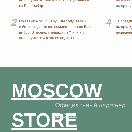
MOSCOW
Официальный
партнёр
STORE
ERSAG
+7 926 373 75 55
ersagmedia@yandex.ru
НОВОСТИ В
MAX
TELEGRAM
СОЦСЕТЯХ
© 2026 MOSCOW STORE. Все права защищены