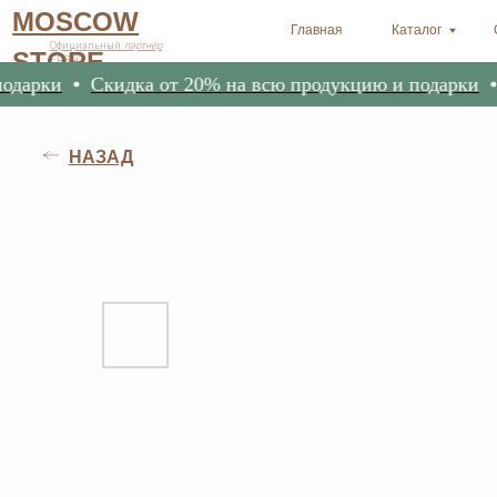
MOSCOW
Главная
Каталог
Оплата и 
Официальный
партнёр
STORE
ERSAG
арки
Скидка от 20% на всю продукцию и подарки
С
НАЗАД