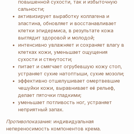
повышенной сухости, так и избыточную
сальности;
активизирует выработку коллагена и
эластина, обновляет и восстанавливает
клетки эпидермиса, в результате кожа
выглядит здоровой и молодой;
интенсивно увлажняет и сохраняет влагу в
клетках кожи, уменьшает ощущения
сухости и стянутости;
питает и смягчает огрубевшую кожу стоп,
устраняет сухие натоптыши, сухие мозоли;
эффективно отшелушивает омертвевшие
чешуйки кожи, выравнивает её рельеф,
делает пяточки гладкими;
[ Дарим приятные
подарки и скидки
при заказе ]
уменьшает потливость ног, устраняет
ЗАРЕГИСТРИРУЙТЕСЬ
неприятный запах.
В «ERSAG», ЧТОБЫ
Противопоказания:
индивидуальная
ПОЛУЧИТЬ
СКИДКУ
непереносимость компонентов крема.