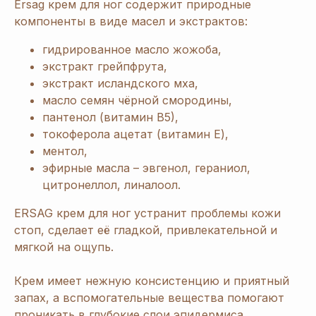
Ersag крем для ног содержит природные
компоненты в виде масел и экстрактов:
гидрированное масло жожоба,
экстракт грейпфрута,
экстракт исландского мха,
масло семян чёрной смородины,
пантенол (витамин В5),
токоферола ацетат (витамин Е),
ментол,
эфирные масла – эвгенол, гераниол,
цитронеллол, линалоол.
ERSAG крем для ног устранит проблемы кожи
стоп, сделает её гладкой, привлекательной и
мягкой на ощупь.
Крем имеет нежную консистенцию и приятный
запах, а вспомогательные вещества помогают
проникать в глубокие слои эпидермиса,