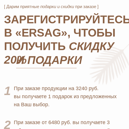
Официальный
партнёр
ERSAG
Главная
Каталог
Оплата и доставка
Бады и витамины
Маркетинг
Уход за лицом и телом
Регистрация в Ersag
Уход за волосами
Блог
Личная гигиена
Прайс
Для дома
Отзывы
Косметика
Контакты
Парфюмерия
Биорезонанс отель
Детская линия
Юридические документы
Текстиль
Политика
Выгодные наборы
конфиденциальности