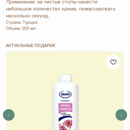
Применение:
на чистые стопы нанести
20%
И ПОДАРКИ
небольшое количество крема, помассировать
несколько секунд.
Страна: Турция
1
При заказе продукции на 3240 руб.
Объём: 200 мл
вы получаете 1 подарок из предложенных
на Ваш выбор.
АКТУАЛЬНЫЕ ПОДАРКИ
2
При заказе от 6480 руб. вы получаете 3
и более подарка из предложенных на Ваш
выбор. В период спецакции 9/4 или 7/5
вы получаете 4 и более подарка.
3
Новый участник
при заказе от 8100 руб.
получает 3 подарка и
дополнительные 2
подарка
из предложенных для новичков.
4
Не предлагаются дополнительные подарки
для новичков в период проведения
спецакции 9/4 или 7/5.