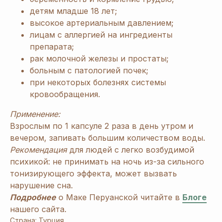
детям младше 18 лет;
высокое артериальным давлением;
лицам с аллергией на ингредиенты
препарата;
рак молочной железы и простаты;
больным с патологией почек;
при некоторых болезнях системы
кровообращения.
Применение:
Взрослым по 1 капсуле 2 раза в день утром и
вечером, запивать большим количеством воды.
Рекомендация
для людей с легко возбудимой
психикой: не принимать на ночь из-за сильного
тонизирующего эффекта, может вызвать
нарушение сна.
[ Дарим приятные
подарки и скидки
при заказе ]
Подробнее
о Маке Перуанской читайте в
Блоге
ЗАРЕГИСТРИРУЙТЕСЬ
нашего сайта.
Страна: Турция