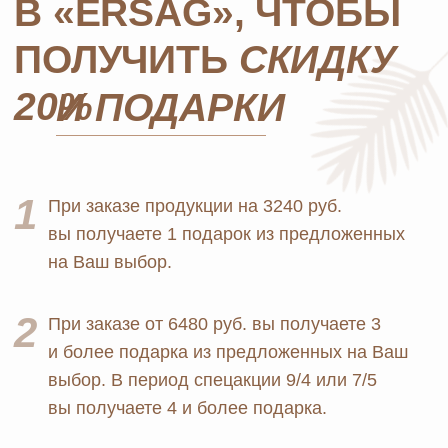
MOSCOW STORE
Официальный
партнёр
ERSAG
Главная
Каталог
Оплата и доставка
Бады и витамины
Маркетинг
Уход за лицом и телом
Регистрация в Ersag
Уход за волосами
Блог
Личная гигиена
Прайс
Для дома
Отзывы
Косметика
Контакты
Парфюмерия
Биорезонанс отель
Детская линия
Юридические документы
Текстиль
Политика