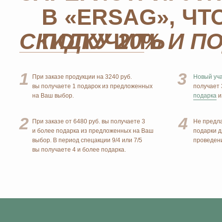
MOSCOW
Официальный
партнёр
STORE
ERSAG
+7 926 373 75 55
ersagmedia@yandex.ru
НОВОСТИ В
MAX
TELEGRAM
СОЦСЕТЯХ
© 2026 MOSCOW STORE. Все права защищены