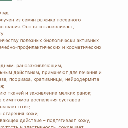
 мл.
лучен из семян рыжика посевного
сования. Оно восстанавливает,
у.
ичеству полезных биологически активных
ечебно-профилактических и косметических
идным, ранозаживляющим,
ьным действием, применяют для лечения и
еза, псориаза, крапивницы, нейродермита
я;
ию тканей и заживление мелких ранок;
е симптомов воспаления суставов –
еньшает отёк;
 старения кожи;
вающее действие – подтягивает кожу,
ругость и эластичность, сокращает