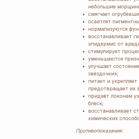
небольшие морщинк
смягчает огрубевши
осветлят пигментны
нормализуются функ
восстанавливает г
эпидермис от вред
стимулирует процес
уменьшаются призн
улучшает состояни
звёздочки»;
питает и укрепляет
предотвращает их в
придаёт локонам ух
блеск;
восстанавливает с
химических способо
Противопоказания: