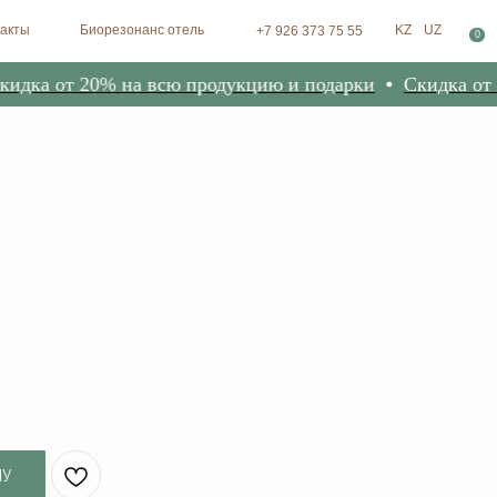
зонанс отель
KZ
UZ
+7 926 373 75 55
0
а от 20% на всю продукцию и подарки
Скидка от 20%
НУ