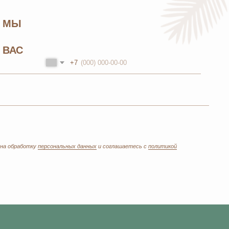
Каталог
Бады и витамины
Уход за лицом и телом
Уход за волосами
Личная гигиена
Для дома
Косметика
Парфюмерия
Детская линия
Текстиль
Выгодные наборы