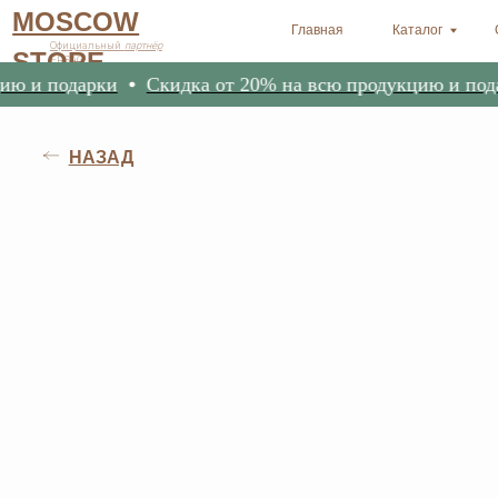
MOSCOW
Главная
Каталог
Оплата и 
Официальный
партнёр
STORE
ERSAG
и подарки
Скидка от 20% на всю продукцию и подарки
НАЗАД