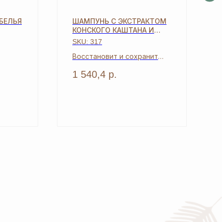
БЕЛЬЯ
ШАМПУНЬ С ЭКСТРАКТОМ
КОНСКОГО КАШТАНА И
ОЛИВОК
SKU:
317
Восстановит и сохранит
жизненные силы волос
1 540,4
р.
+7
нальных данных
и соглашаетесь с
политикой