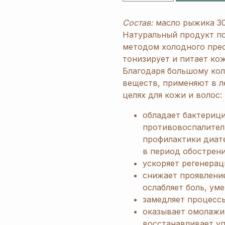
Состав:
масло рыжика 30
Натуральный продукт по
методом холодного прес
тонизирует и питает кож
Благодаря большому кол
веществ, применяют в л
целях для кожи и волос:
обладает бактериц
противовоспалител
профилактики диат
в период обострени
ускоряет регенерац
снижает проявлени
ослабляет боль, ум
замедляет процессы
оказывает омолажи
восстанавливает уп