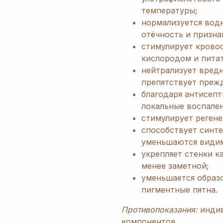
температуры;
нормализуется вод
отёчность и призна
стимулирует крово
кислородом и пита
нейтрализует вред
препятствует преж
благодаря антисепт
локальные воспале
стимулирует регене
способствует синте
уменьшаются видим
укрепляет стенки к
менее заметной;
уменьшается образ
пигментные пятна.
Противопоказания:
индив
компонентов.