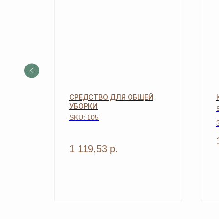
ЕНЬ
СРЕДСТВО ДЛЯ ОБЩЕЙ
УБОРКИ
SKU:
105
[ Дарим приятные
подарки и скидки
при заказе ]
1 119,53
р.
ЗАРЕГИСТРИРУЙТЕ
В «ERSAG», ЧТО
ПОЛУЧИТЬ
СКИДКУ 20% И ПОД