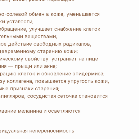
но-солевой обмен в коже, уменьшается
ки усталости;
обращение, улучшает снабжение клеток
тельными веществами;
ное действие свободных радикалов,
девременному старению кожи;
ическому свойству, устраняет на лице
ния — прыщи или акне;
рацию клеток и обновление эпидермиса;
зу коллагена, повышается упругость кожи,
ые признаки старения;
апилляров, сосудистая сеточка становится
ование меланина и осветляются
идуальная непереносимость