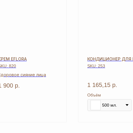
КРЕМ EFLORA
КОНДИЦИОНЕР ДЛЯ 
SKU:
820
SKU:
253
Здоровое сияние лица
1 165,15
р.
1 900
р.
СЬ
Объём
500 мл.
БЫ
ОСТАВЬТЕ ЗАЯВКУ И МЫ
АРКИ
СВЯЖЕМСЯ, ЧТОБЫ
ЗАРЕГИСТРИРОВАТЬ ВАС