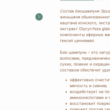
Состав биошампуня Эрса
женьшеня обыкновенного
каштана конского, экстр
экстракт Glycyrrhiza gla
компоненты эфирных мас
гексил циннамал.
Био шампунь – это нату
волосами, предназначен
сухих, ломких и окраше
составом обеспечит уди
эффективно очистит
мягкость и сияние;
воздействует на по
аминокислотами и 
восстановит повре
поможет против се