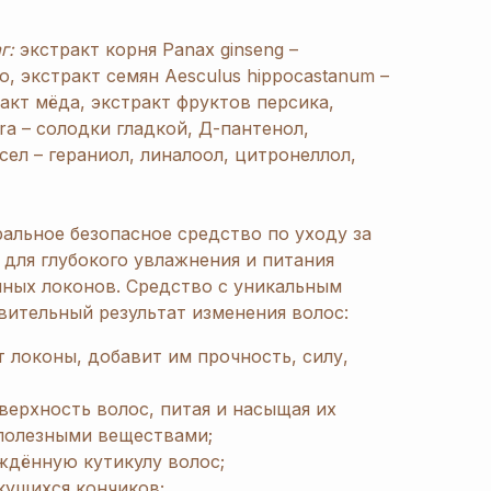
г:
экстракт корня Panax ginseng –
, экстракт семян Aesculus hippocastanum –
акт мёда, экстракт фруктов персика,
bra – солодки гладкой, Д-пантенол,
ел – гераниол, линалоол, цитронеллол,
ральное безопасное средство по уходу за
 для глубокого увлажнения и питания
нных локонов. Средство с уникальным
вительный результат изменения волос:
 локоны, добавит им прочность, силу,
верхность волос, питая и насыщая их
полезными веществами;
ждённую кутикулу волос;
кущихся кончиков;