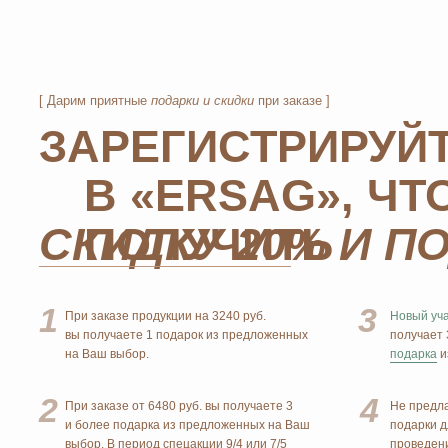
1
3
При заказе продукции на 3240 руб.
Новый участник
при
вы получаете 1 подарок из предложенных
получает 3 подарк
на Ваш выбор.
подарка
из предлож
2
4
При заказе от 6480 руб. вы получаете 3
Не предлагаются 
и более подарка из предложенных на Ваш
подарки для новичк
выбор. В период спецакции 9/4 или 7/5
проведения спецакц
вы получаете 4 и более подарка.
MOSCOW
Официальный
партнёр
STORE
ERSAG