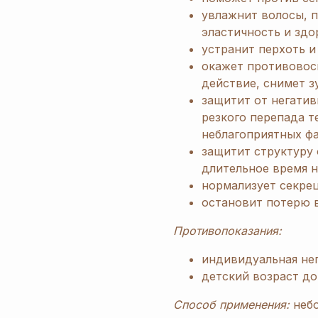
увлажнит волосы, п
эластичность и здо
устранит перхоть и
окажет противовос
действие, снимет з
защитит от негатив
резкого перепада т
неблагоприятных ф
защитит структуру 
длительное время 
нормализует секрец
остановит потерю 
Противопоказания:
индивидуальная не
детский возраст до 
Способ применения:
неб