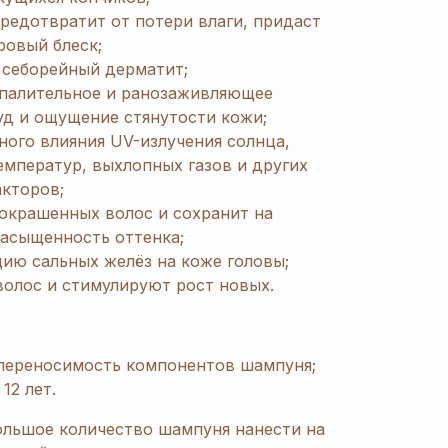
редотвратит от потери влаги, придаст
ровый блеск;
 себорейный дерматит;
палительное и ранозаживляющее
уд и ощущение стянутости кожи;
ного влияния UV-излучения солнца,
емператур, выхлопных газов и других
акторов;
окрашенных волос и сохранит на
насыщенность оттенка;
ию сальных желёз на коже головы;
волос и стимулируют рост новых.
переносимость компонентов шампуня;
12 лет.
ольшое количество шампуня нанести на