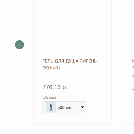
БЕЛЬЯ
ГЕЛЬ ДЛЯ ДУША СИРЕНЬ
SKU:
401
776,16
р.
[ Дарим приятные
подарки и скидки
при заказе ]
ЗАРЕГИСТРИРУЙТЕ
Объём
500 мл.
В «ERSAG», ЧТО
ПОЛУЧИТЬ
СКИДКУ 20% И ПОД