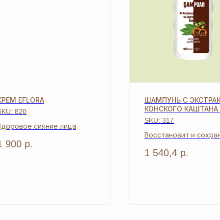
КРЕМ EFLORA
ШАМПУНЬ С ЭКСТРА
КОНСКОГО КАШТАНА
SKU:
820
ОЛИВОК
SKU:
317
Здоровое сияние лица
Восстановит и сохра
1 900
р.
жизненные силы воло
1 540,4
р.
СЬ
БЫ
ОСТАВЬТЕ ЗАЯВКУ И МЫ
АРКИ
СВЯЖЕМСЯ, ЧТОБЫ
ЗАРЕГИСТРИРОВАТЬ ВАС