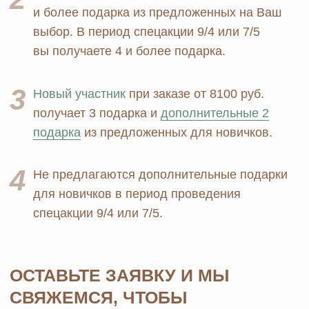
Биорезонанс отель
Детская линия
Юридические документы
Текстиль
Политика
Выгодные наборы
конфиденциальности
+7 926 373 75 55
ersagmedia@yandex.ru
MAX
TELEGRAM
НОВОСТИ В
СОЦСЕТЯХ
© 2026 MOSCOW STORE. Все права защищены