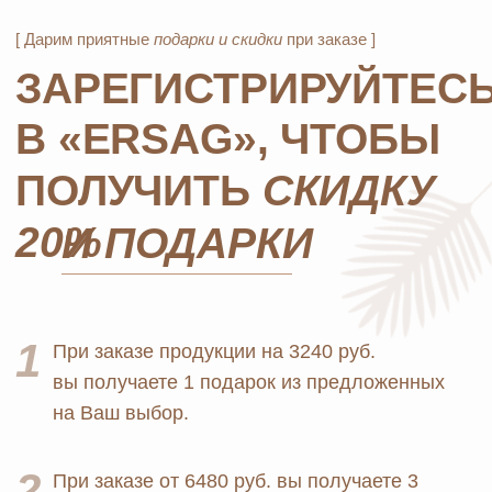
MOSCOW STORE
Официальный
партнёр
ERSAG
Главная
Каталог
Оплата и доставка
Бады и витамины
Маркетинг
Уход за лицом и телом
Регистрация в Ersag
Уход за волосами
Блог
Личная гигиена
Прайс
Для дома
Отзывы
Косметика
Контакты
Парфюмерия