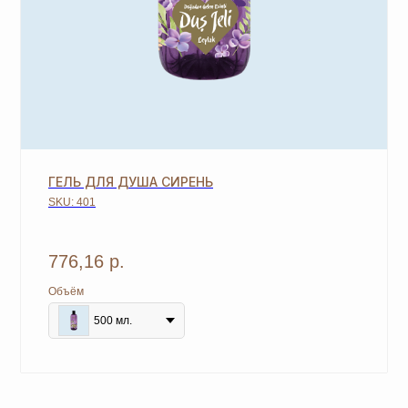
подарка
из предложенных для новичков.
4
Не предлагаются дополнительные подарки
для новичков в период проведения
спецакции 9/4 или 7/5.
ОСТАВЬТЕ ЗАЯВКУ И МЫ
СВЯЖЕМСЯ, ЧТОБЫ
ГЕЛЬ ДЛЯ ДУША СИРЕНЬ
ЗАРЕГИСТРИРОВАТЬ ВАС
SKU:
401
+7
776,16
р.
Объём
500 мл.
ОТПРАВИТЬ
*Нажимая на кнопку, вы даете согласие на обработку
персональных данных
и соглашаетесь с
политикой
конфиденциальности