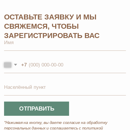
Контакты
Парфюмерия
Биорезонанс отель
Детская линия
Юридические документы
Текстиль
Политика
Выгодные наборы
конфиденциальности
+7 926 373 75 55
ersagmedia@yandex.ru
MAX
TELEGRAM
НОВОСТИ В
СОЦСЕТЯХ
© 2026 MOSCOW STORE. Все права защищены