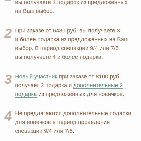
конфиденциальности
MOSCOW STORE
Официальный
партнёр
ERSAG
Главная
Каталог
Оплата и доставка
Бады и витамины
Маркетинг
Уход за лицом и телом
Регистрация в Ersag
Уход за волосами
Блог
Личная гигиена
Прайс
Для дома
Отзывы
Косметика