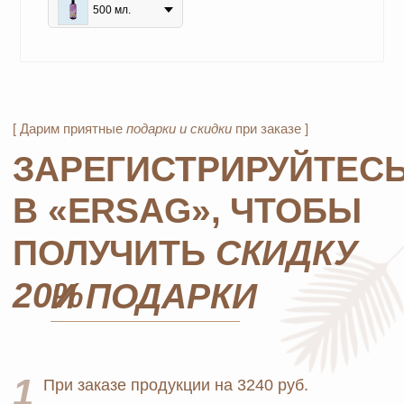
получает 3 подарка и
дополнительные 2
500 мл.
подарка
из предложенных для новичков.
4
Не предлагаются дополнительные подарки
для новичков в период проведения
спецакции 9/4 или 7/5.
ОСТАВЬТЕ ЗАЯВКУ И МЫ
СВЯЖЕМСЯ, ЧТОБЫ
ЗАРЕГИСТРИРОВАТЬ ВАС
+7
ОТПРАВИТЬ
*Нажимая на кнопку, вы даете согласие на обработку
персональных данных
и соглашаетесь с
политикой