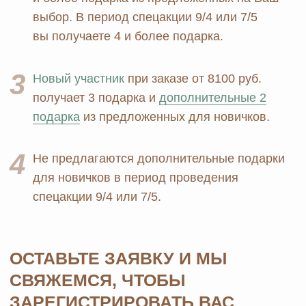
Блог
Личная гигиена
Прайс
Для дома
Отзывы
Косметика
Контакты
Парфюмерия
Биорезонанс отель
Детская линия
Юридические документы
Текстиль
Политика
Выгодные наборы
конфиденциальности
+7 926 373 75 55
ersagmedia@yandex.ru
MAX
TELEGRAM
НОВОСТИ В
СОЦСЕТЯХ
© 2026 MOSCOW STORE. Все права защищены