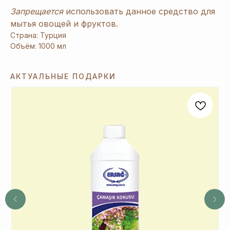
Запрещается
использовать данное средство для
мытья овощей и фруктов.
Страна: Турция
Объём: 1000 мл
[ Дарим приятные
подарки и скидки
при заказе ]
АКТУАЛЬНЫЕ ПОДАРКИ
ЗАРЕГИСТРИРУЙТЕСЬ
В «ERSAG», ЧТОБЫ
ПОЛУЧИТЬ
СКИДКУ
20%
И ПОДАРКИ
1
При заказе продукции на 3240 руб.
вы получаете 1 подарок из предложенных
на Ваш выбор.
2
При заказе от 6480 руб. вы получаете 3
и более подарка из предложенных на Ваш