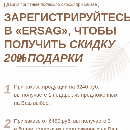
ОТПРАВИТЬ
*Нажимая на кнопку, вы даете согласие на обработку
персональных данных
и соглашаетесь с
политикой
конфиденциальности
MOSCOW STORE
Официальный
партнёр
ERSAG
Главная
Каталог
Оплата и доставка
Бады и витамины
Маркетинг
Уход за лицом и телом
Регистрация в Ersag
Уход за волосами