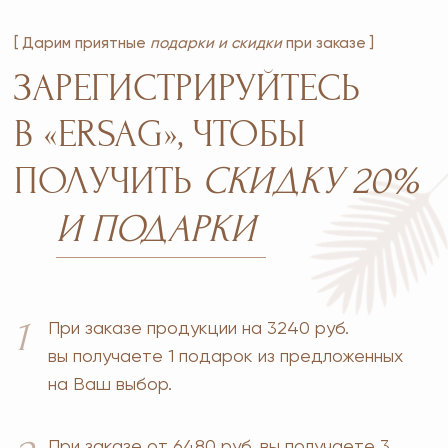
конфиденциальности
MOSCOW STORE
Официальный
партнёр
ERSAG
Главная
Каталог
Оплата и доставка
Бады и витамины
Маркетинг
Уход за лицом и телом
Регистрация в Ersag
Уход за волосами
Блог
Личная гигиена
Прайс
Для дома
Отзывы
Косметика