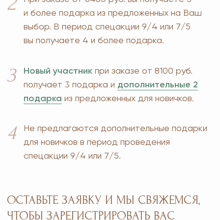
Контакты
Парфюмерия
Биорезонанс отель
Детская линия
Юридические документы
Текстиль
Политика
Выгодные наборы
конфиденциальности
+7 926 373 75 55
ersagmedia@yandex.ru
MAX
TELEGRAM
НОВОСТИ В СОЦСЕТЯХ
© 2026 MOSCOW STORE. Все права защищены