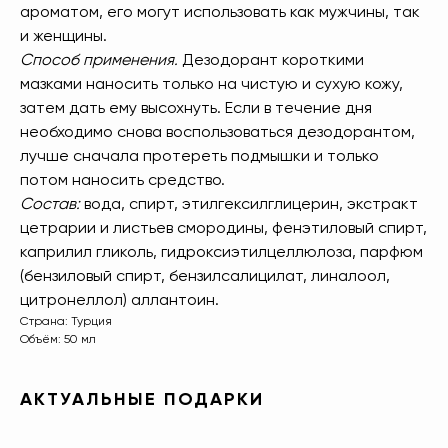
ароматом, его могут использовать как мужчины, так
подарка
из предложенных для новичков.
и женщины.
4
Способ применения.
Дезодорант короткими
Не предлагаются дополнительные подарки
для новичков в период проведения
мазками наносить только на чистую и сухую кожу,
спецакции 9/4 или 7/5.
затем дать ему высохнуть. Если в течение дня
необходимо снова воспользоваться дезодорантом,
лучше сначала протереть подмышки и только
ОСТАВЬТЕ ЗАЯВКУ И МЫ СВЯЖЕМСЯ,
потом наносить средство.
ЧТОБЫ ЗАРЕГИСТРИРОВАТЬ ВАС
Состав:
вода, спирт, этилгексилглицерин, экстракт
цетрарии и листьев смородины, фенэтиловый спирт,
каприлил гликоль, гидроксиэтилцеллюлоза, парфюм
(бензиловый спирт, бензилсалицилат, линалоол,
+7
цитронеллол) аллантоин.
Страна: Турция
Объём: 50 мл
ОТПРАВИТЬ
АКТУАЛЬНЫЕ ПОДАРКИ
*Нажимая на кнопку, вы даете согласие на обработку
персональных данных
и соглашаетесь с
политикой