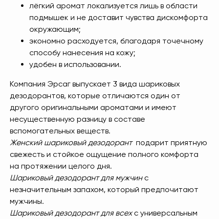
лёгкий аромат локализуется лишь в области
[ Дарим приятные
подарки и скидки
при заказе ]
подмышек и не доставит чувства дискомфорта
ЗАРЕГИСТРИРУЙТЕСЬ
окружающим;
экономно расходуется, благодаря точечному
В «ERSAG», ЧТОБЫ
способу нанесения на кожу;
ПОЛУЧИТЬ
СКИДКУ 20%
удобен в использовании.
И ПОДАРКИ
Компания Эрсаг выпускает 3 вида шариковых
дезодорантов, которые отличаются один от
другого оригинальными ароматами и имеют
1
При заказе продукции на 3240 руб.
несущественную разницу в составе
вы получаете 1 подарок из предложенных
вспомогательных веществ.
на Ваш выбор.
Женский шариковый дезодорант
подарит приятную
свежесть и стойкое ощущение полного комфорта
2
При заказе от 6480 руб. вы получаете 3
на протяжении целого дня.
и более подарка из предложенных на Ваш
выбор. В период спецакции 9/4 или 7/5
Шариковый дезодорант для мужчин
с
вы получаете 4 и более подарка.
незначительным запахом, который предпочитают
мужчины.
3
Новый участник
при заказе от 8100 руб.
Шариковый дезодорант для всех
с универсальным
получает 3 подарка и
дополнительные 2