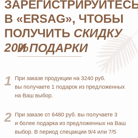
ОТПРАВИТЬ
*Нажимая на кнопку, вы даете согласие на обработку
персональных данных
и соглашаетесь с
политикой
конфиденциальности
MOSCOW STORE
Официальный
партнёр
ERSAG
Главная
Каталог
Оплата и доставка
Бады и витамины
Маркетинг
Уход за лицом и телом
Регистрация в Ersag
Уход за волосами
Блог
Личная гигиена