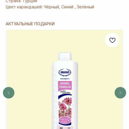
Страна: Турция
Цвет карандашей: Чёрный, Синий , Зелёный
АКТУАЛЬНЫЕ ПОДАРКИ
[ Дарим приятные
подарки и скидки
при заказе ]
ЗАРЕГИСТРИРУЙТЕСЬ
В «ERSAG», ЧТОБЫ
ПОЛУЧИТЬ
СКИДКУ
20%
И ПОДАРКИ
1
При заказе продукции на 3240 руб.
вы получаете 1 подарок из предложенных
на Ваш выбор.
2
При заказе от 6480 руб. вы получаете 3
и более подарка из предложенных на Ваш
выбор. В период спецакции 9/4 или 7/5