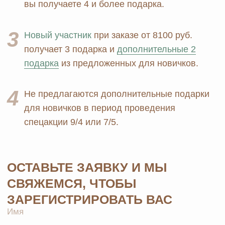
Прайс
Для дома
Отзывы
Косметика
Контакты
Парфюмерия
Биорезонанс отель
Детская линия
Юридические документы
Текстиль
Политика
Выгодные наборы
конфиденциальности
+7 926 373 75 55
ersagmedia@yandex.ru
MAX
TELEGRAM
НОВОСТИ В
СОЦСЕТЯХ
© 2026 MOSCOW STORE. Все права защищены