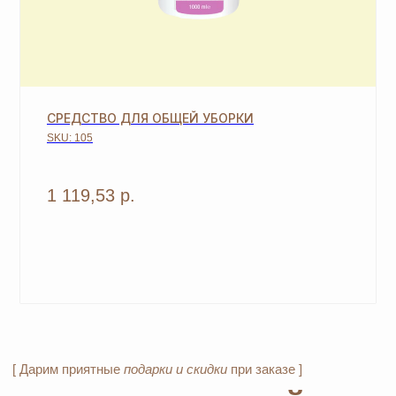
вы получаете 4 и более подарка.
3
Новый участник
при заказе от 8100 руб.
получает 3 подарка и
дополнительные 2
подарка
из предложенных для новичков.
4
СРЕДСТВО ДЛЯ ОБЩЕЙ УБОРКИ
Не предлагаются дополнительные подарки
для новичков в период проведения
SKU:
105
спецакции 9/4 или 7/5.
1 119,53
р.
ОСТАВЬТЕ ЗАЯВКУ И МЫ
СВЯЖЕМСЯ, ЧТОБЫ
ЗАРЕГИСТРИРОВАТЬ ВАС
+7