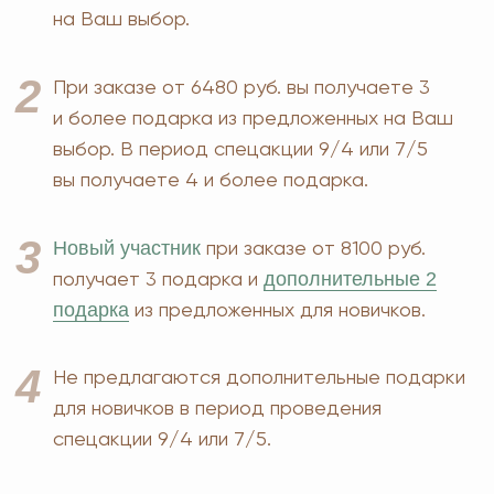
Оплата и доставка
Бады и витамины
Маркетинг
Уход за лицом и телом
Регистрация в Ersag
Уход за волосами
Блог
Личная гигиена
Прайс
Для дома
Отзывы
Косметика
Контакты
Парфюмерия
Биорезонанс отель
Детская линия
Юридические документы
Текстиль
Политика
Выгодные наборы
конфиденциальности
+7 926 373 75 55
ersagmedia@yandex.ru
MAX
TELEGRAM
НОВОСТИ В