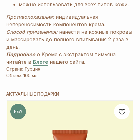
можно использовать для всех типов кожи.
Противопоказания:
индивидуальная
непереносимость компонентов крема.
Способ применения:
нанести на кожные покровы
и массировать до полного впитывания 2 раза в
день.
Подробнее
о Креме с экстрактом тимьяна
читайте в
Блоге
нашего сайта.
[ Дарим приятные
подарки и скидки
при заказе ]
Страна: Турция
Объём: 100 мл
ЗАРЕГИСТРИРУЙТЕСЬ
В «ERSAG», ЧТОБЫ
АКТУАЛЬНЫЕ ПОДАРКИ
ПОЛУЧИТЬ
СКИДКУ
20%
И ПОДАРКИ
NEW
1
При заказе продукции на 3240 руб.
вы получаете 1 подарок из предложенных