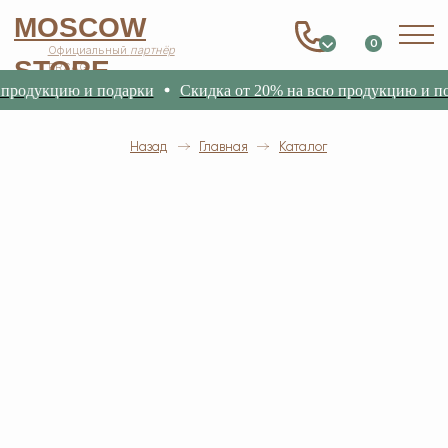
MOSCOW
0
Официальный
партнёр
STORE
ERSAG
родукцию и подарки
Скидка от 20% на всю продукцию и под
Назад
Главная
Каталог