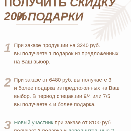
Оплата и доставка
Бады и витамины
Маркетинг
Уход за лицом и телом
Регистрация в Ersag
Уход за волосами
Блог
Личная гигиена
Прайс
Для дома
Отзывы
Косметика
Контакты
Парфюмерия
Биорезонанс отель
Детская линия
Юридические документы
Текстиль
Политика
Выгодные наборы
конфиденциальности
+7 926 373 75 55
ersagmedia@yandex.ru
MAX
TELEGRAM