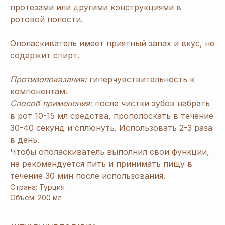
протезами или другими конструкциями в
ротовой полости.
Ополаскиватель имеет приятный запах и вкус, не
содержит спирт.
Противопоказания:
гиперчувствительность к
компонентам.
Способ применения:
после чистки зубов набрать
в рот 10-15 мл средства, прополоскать в течение
[ Дарим приятные
подарки и скидки
при заказе ]
ЗАРЕГИСТРИРУЙТЕСЬ
30-40 секунд и сплюнуть. Использовать 2-3 раза
в день.
В «ERSAG», ЧТОБЫ
Чтобы ополаскиватель выполнил свои функции,
ПОЛУЧИТЬ
СКИДКУ
не рекомендуется пить и принимать пищу в
течение 30 мин после использования.
20%
И ПОДАРКИ
Страна: Турция
Объём: 200 мл
1
При заказе продукции на 3240 руб.