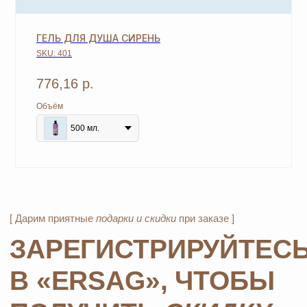
+7
ГЕЛЬ ДЛЯ ДУША СИРЕНЬ
SKU:
401
776,16
р.
ОТПРАВИТЬ
Объём
*Нажимая на кнопку, вы даете согласие на обработку
персональных данных
и соглашаетесь с
политикой
500 мл.
конфиденциальности
MOSCOW STORE
Официальный
партнёр
ERSAG
Главная
Каталог