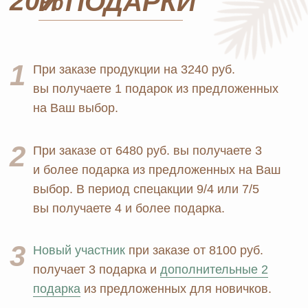
MOSCOW STORE
Официальный
партнёр
ERSAG
Главная
Каталог
Оплата и доставка
Бады и витамины
Маркетинг
Уход за лицом и телом
Регистрация в Ersag
Уход за волосами
Блог
Личная гигиена
Прайс
Для дома
Отзывы
Косметика
Контакты
Парфюмерия
Биорезонанс отель
Детская линия