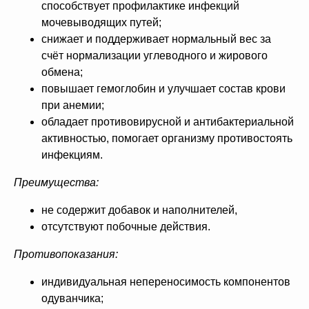
способствует профилактике инфекций
ЗАРЕГИСТРИРУЙТЕСЬ
мочевыводящих путей;
В «ERSAG», ЧТОБЫ
снижает и поддерживает нормальный вес за
счёт нормализации углеводного и жирового
ПОЛУЧИТЬ
СКИДКУ
обмена;
20%
И ПОДАРКИ
повышает гемоглобин и улучшает состав крови
при анемии;
обладает противовирусной и антибактериальной
1
активностью, помогает организму противостоять
При заказе продукции на 3240 руб.
вы получаете 1 подарок из предложенных
инфекциям.
на Ваш выбор.
Преимущества:
2
При заказе от 6480 руб. вы получаете 3
не содержит добавок и наполнителей,
и более подарка из предложенных на Ваш
выбор. В период спецакции 9/4 или 7/5
отсутствуют побочные действия.
вы получаете 4 и более подарка.
Противопоказания:
3
Новый участник
при заказе от 8100 руб.
индивидуальная непереносимость компонентов
получает 3 подарка и
дополнительные 2
подарка
из предложенных для новичков.
одуванчика;