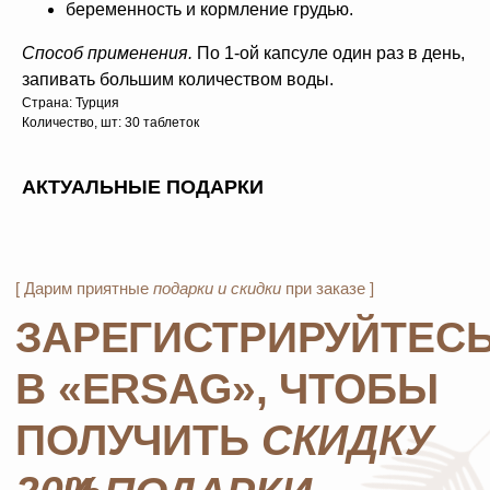
беременность и кормление грудью.
4
Не предлагаются дополнительные подарки
для новичков в период проведения
Способ применения.
По 1-ой капсуле один раз в день,
спецакции 9/4 или 7/5.
запивать большим количеством воды.
Страна: Турция
Количество, шт: 30 таблеток
ОСТАВЬТЕ ЗАЯВКУ И МЫ
СВЯЖЕМСЯ, ЧТОБЫ
АКТУАЛЬНЫЕ ПОДАРКИ
ЗАРЕГИСТРИРОВАТЬ ВАС
+7
ОТПРАВИТЬ
*Нажимая на кнопку, вы даете согласие на обработку
персональных данных
и соглашаетесь с
политикой
конфиденциальности