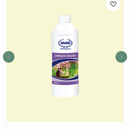
20%
И ПОДАРКИ
1
При заказе продукции на 3240 руб.
вы получаете 1 подарок из предложенных
на Ваш выбор.
2
При заказе от 6480 руб. вы получаете 3
и более подарка из предложенных на Ваш
выбор. В период спецакции 9/4 или 7/5
вы получаете 4 и более подарка.
3
Новый участник
при заказе от 8100 руб.
получает 3 подарка и
дополнительные 2
подарка
из предложенных для новичков.
4
Не предлагаются дополнительные подарки
для новичков в период проведения
спецакции 9/4 или 7/5.