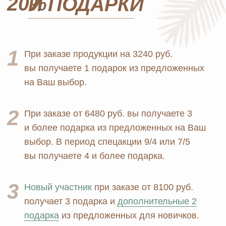
Официальный
партнёр
ERSAG
Главная
Каталог
Оплата и доставка
Бады и витамины
Маркетинг
Уход за лицом и телом
Регистрация в Ersag
Уход за волосами
Блог
Личная гигиена
Прайс
Для дома
Отзывы
Косметика
Контакты
Парфюмерия
Биорезонанс отель
Детская линия
Юридические документы
Текстиль
Политика
Выгодные наборы
конфиденциальности