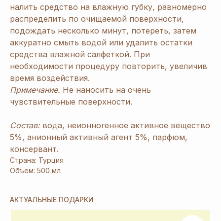
налить средство на влажную губку, равномерно
распределить по очищаемой поверхности,
подождать несколько минут, потереть, затем
аккуратно смыть водой или удалить остатки
средства влажной салфеткой. При
необходимости процедуру повторить, увеличив
время воздействия.
Примечание.
Не наносить на очень
чувствительные поверхности.
Состав:
вода, неионногенное активное вещество
5%, анионный активный агент 5%, парфюм,
консервант.
[ Дарим приятные
подарки и скидки
при заказе ]
Страна: Турция
Объём: 500 мл
ЗАРЕГИСТРИРУЙТЕСЬ
В «ERSAG», ЧТОБЫ
АКТУАЛЬНЫЕ ПОДАРКИ
ПОЛУЧИТЬ
СКИДКУ