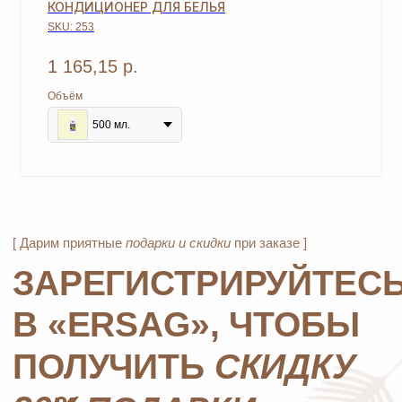
ОСТАВЬТЕ ЗАЯВКУ И МЫ
КОНДИЦИОНЕР ДЛЯ БЕЛЬЯ
СВЯЖЕМСЯ, ЧТОБЫ
SKU:
253
ЗАРЕГИСТРИРОВАТЬ ВАС
1 165,15
р.
Объём
+7
500 мл.
ОТПРАВИТЬ
*Нажимая на кнопку, вы даете согласие на обработку
персональных данных
и соглашаетесь с
политикой
конфиденциальности
MOSCOW STORE