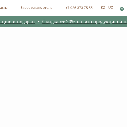
зонанс отель
KZ
UZ
+7 926 373 75 55
0
и подарки
Скидка от 20% на всю продукцию и подарк