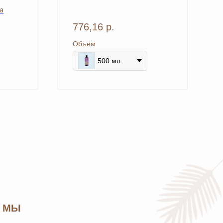
а
776,16
р.
Объём
+7
500 мл.
нальных данных
и соглашаетесь с
политикой
Каталог
Бады и витамины