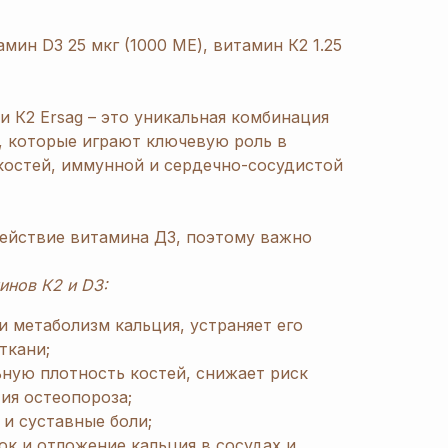
амин D3 25 мкг (1000 МЕ), витамин К2 1.25
и К2 Ersag – это уникальная комбинация
 которые играют ключевую роль в
остей, иммунной и сердечно-сосудистой
ействие витамина Д3, поэтому важно
инов К2 и D3:
и метаболизм кальция, устраняет его
ткани;
ную плотность костей, снижает риск
ия остеопороза;
и суставные боли;
ок и отложение кальция в сосудах и