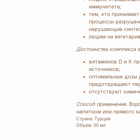
иммунитета;
тем, кто принимает
процессы разрушени
нарушающие синтез
людям на вегетариа
Достоинства комплекса в
витаминов D и К п
источников;
оптимальные дозы 
предотвращают пер
отсутствуют химич
Способ применения.
Взро
напитком или прямого ка
Страна: Турция
Объём: 30 мл