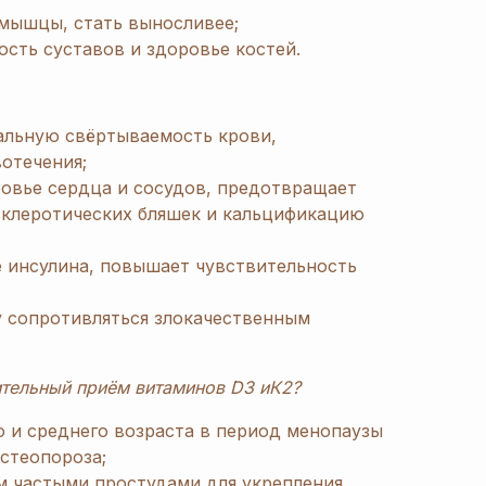
 мышцы, стать выносливее;
сть суставов и здоровье костей.
альную свёртываемость крови,
отечения;
овье сердца и сосудов, предотвращает
склеротических бляшек и кальцификацию
е инсулина, повышает чувствительность
у сопротивляться злокачественным
тельный приём витаминов D3 иК2?
 и среднего возраста в период менопаузы
стеопороза;
 частыми простудами для укрепления