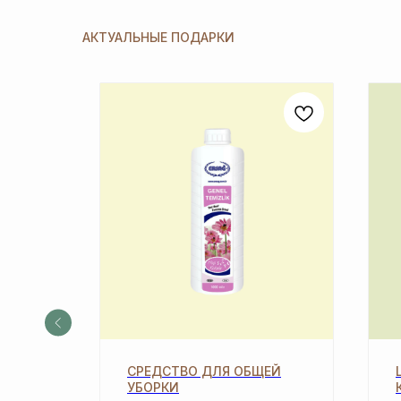
АКТУАЛЬНЫЕ ПОДАРКИ
[ Дарим приятные
подарки и скидки
при заказе ]
БЕЛЬЯ
СРЕДСТВО ДЛЯ ОБЩЕЙ
ЗАРЕГИСТРИРУЙТЕ
УБОРКИ