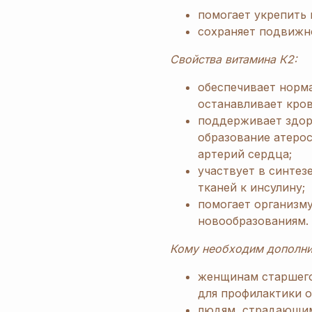
помогает укрепить
сохраняет подвижно
Свойства витамина К2:
обеспечивает норм
останавливает кров
поддерживает здор
образование атеро
артерий сердца;
участвует в синтез
тканей к инсулину;
помогает организм
новообразованиям.
Кому необходим дополни
женщинам старшего
для профилактики о
людям, страдающим