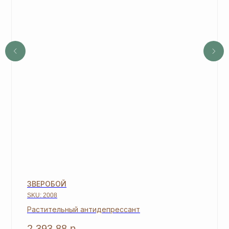
выбор. В период спецакции 9/4 или 7/5
вы получаете 4 и более подарка.
3
Новый участник
при заказе от 8100 руб.
получает 3 подарка и
дополнительные 2
подарка
из предложенных для новичков.
4
Не предлагаются дополнительные подарки
для новичков в период проведения
спецакции 9/4 или 7/5.
ОСТАВЬТЕ ЗАЯВКУ И МЫ
СВЯЖЕМСЯ, ЧТОБЫ
ЗАРЕГИСТРИРОВАТЬ ВАС
ЗВЕРОБОЙ
SKU:
2008
+7
Растительный антидепрессант
2 393,88
р.