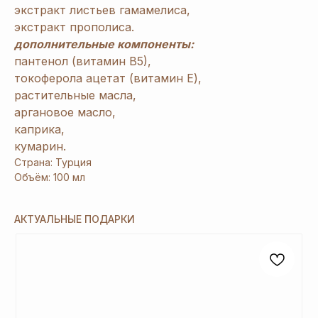
экстракт листьев гамамелиса,
экстракт прополиса.
дополнительные компоненты:
пантенол (витамин В5),
токоферола ацетат (витамин Е),
растительные масла,
[ Дарим приятные
подарки и скидки
при заказе ]
аргановое масло,
ЗАРЕГИСТРИРУЙТЕСЬ
каприка,
В «ERSAG», ЧТОБЫ
кумарин.
Страна: Турция
ПОЛУЧИТЬ
СКИДКУ
Объём: 100 мл
20%
И ПОДАРКИ
АКТУАЛЬНЫЕ ПОДАРКИ
1
При заказе продукции на 3240 руб.
вы получаете 1 подарок из предложенных
на Ваш выбор.
2
При заказе от 6480 руб. вы получаете 3
и более подарка из предложенных на Ваш