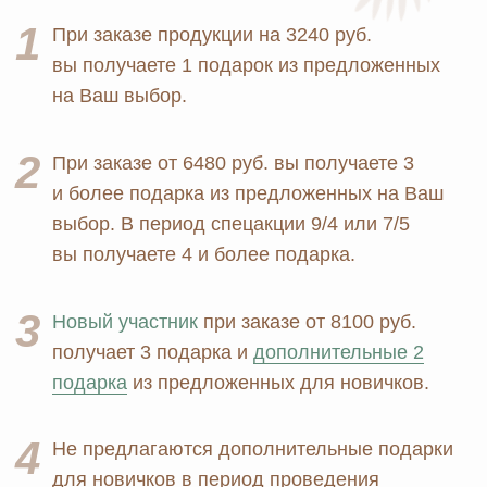
Блог
Личная гигиена
Прайс
Для дома
Отзывы
Косметика
Контакты
Парфюмерия
Биорезонанс отель
Детская линия
Юридические документы
Текстиль
Политика
Выгодные наборы
конфиденциальности
+7 926 373 75 55
ersagmedia@yandex.ru
MAX
TELEGRAM
НОВОСТИ В
СОЦСЕТЯХ
© 2026 MOSCOW STORE. Все права защищены