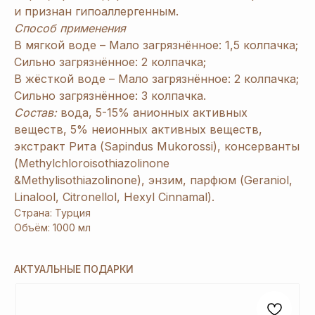
В «ERSAG», ЧТОБЫ
и признан гипоаллергенным.
ПОЛУЧИТЬ
СКИДКУ
Способ применения
20%
И ПОДАРКИ
В мягкой воде – Мало загрязнённое: 1,5 колпачка;
Сильно загрязнённое: 2 колпачка;
В жёсткой воде – Мало загрязнённое: 2 колпачка;
Сильно загрязнённое: 3 колпачка.
1
При заказе продукции на 3240 руб.
Состав:
вода, 5-15% анионных активных
вы получаете 1 подарок из предложенных
на Ваш выбор.
веществ, 5% неионных активных веществ,
экстракт Рита (Sapindus Mukorossi), консерванты
2
При заказе от 6480 руб. вы получаете 3
(Methylchloroisothiazolinone
и более подарка из предложенных на Ваш
&Methylisothiazolinone), энзим, парфюм (Geraniol,
выбор. В период спецакции 9/4 или 7/5
Linalool, Citronellol, Hexyl Cinnamal).
вы получаете 4 и более подарка.
Страна: Турция
Объём: 1000 мл
3
Новый участник
при заказе от 8100 руб.
получает 3 подарка и
дополнительные 2
подарка
из предложенных для новичков.
АКТУАЛЬНЫЕ ПОДАРКИ
4
Не предлагаются дополнительные подарки
для новичков в период проведения