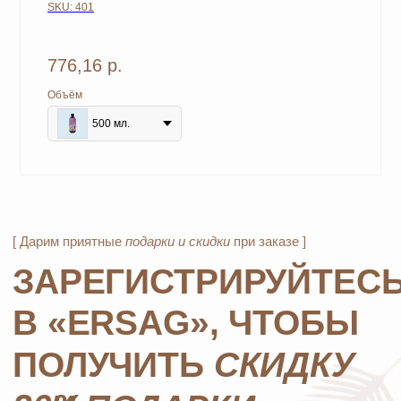
SKU:
401
MOSCOW STORE
776,16
р.
Официальный
партнёр
ERSAG
Объём
500 мл.
Главная
Каталог
Оплата и доставка
Бады и витамины
Маркетинг
Уход за лицом и телом
Регистрация в Ersag
Уход за волосами
Блог
Личная гигиена
Прайс
Для дома
Отзывы
Косметика
Контакты
Парфюмерия
Биорезонанс отель
Детская линия
Юридические документы
Текстиль
Политика
Выгодные наборы