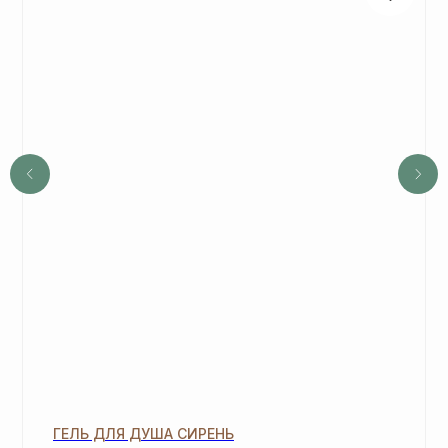
спецакции 9/4 или 7/5.
ОСТАВЬТЕ ЗАЯВКУ И МЫ
СВЯЖЕМСЯ, ЧТОБЫ
ЗАРЕГИСТРИРОВАТЬ ВАС
+7
ОТПРАВИТЬ
*Нажимая на кнопку, вы даете согласие на обработку
персональных данных
и соглашаетесь с
политикой
конфиденциальности
ГЕЛЬ ДЛЯ ДУША СИРЕНЬ