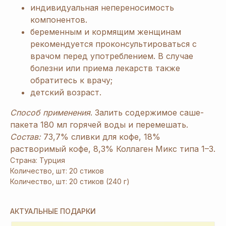
индивидуальная непереносимость
компонентов.
беременным и кормящим женщинам
рекомендуется проконсультироваться с
[ Дарим приятные
подарки и скидки
при заказе ]
врачом перед употреблением. В случае
ЗАРЕГИСТРИРУЙТЕСЬ
болезни или приема лекарств также
В «ERSAG», ЧТОБЫ
обратитесь к врачу;
детский возраст.
ПОЛУЧИТЬ
СКИДКУ 20%
И ПОДАРКИ
Способ применения
. Залить содержимое саше-
пакета 180 мл горячей воды и перемешать.
Состав:
73,7% сливки для кофе, 18%
1
растворимый кофе, 8,3% Коллаген Микс типа 1–3.
При заказе продукции на 3240 руб.
вы получаете 1 подарок из предложенных
Страна: Турция
на Ваш выбор.
Количество, шт: 20 стиков
Количество, шт: 20 стиков (240 г)
2
При заказе от 6480 руб. вы получаете 3
и более подарка из предложенных на Ваш
АКТУАЛЬНЫЕ ПОДАРКИ
выбор. В период спецакции 9/4 или 7/5
вы получаете 4 и более подарка.