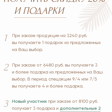
Прайс
Для дома
Отзывы
Косметика
Контакты
Парфюмерия
Биорезонанс отель
Детская линия
Юридические документы
Текстиль
Политика
Выгодные наборы
конфиденциальности
+7 926 373 75 55
ersagmedia@yandex.ru
MAX
TELEGRAM
НОВОСТИ В СОЦСЕТЯХ
© 2026 MOSCOW STORE. Все права защищены