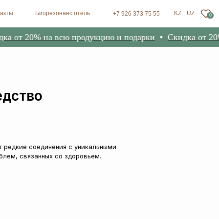
зонанс отель
KZ
UZ
+7 926 373 75 55
0
 20% на всю продукцию и подарки
Скидка от 20% на 
едство
т редкие соединения с уникальными
блем, связанных со здоровьем.