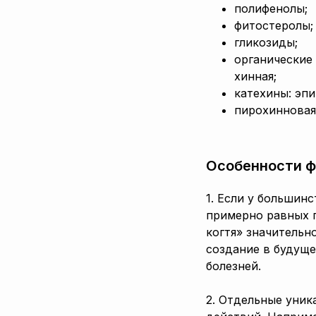
полифенолы;
фитостеролы;
гликозиды;
органические 
хинная;
катехины: эпи
пирохинновая 
Особенности ф
1. Если у большин
примерно равных п
когтя» значительн
создание в будуще
болезней.
2. Отдельные уни