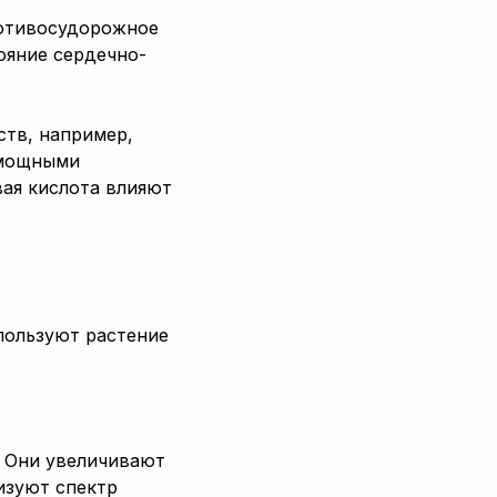
ротивосудорожное
ояние сердечно-
ств, например,
 мощными
ая кислота влияют
пользуют растение
 Они увеличивают
изуют спектр