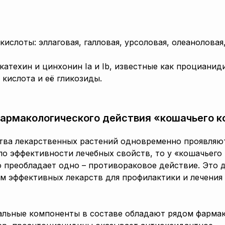
кислоты: эллаговая, галловая, урсоловая, олеаноловая
катехин и цинхонин Ia и Ib, известные как процианид
кислота и её гликозиды.
армакологического действия «кошачьего к
ства лекарственных растений одновременно проявляю
о эффективности лечебных свойств, то у «кошачьего
о преобладает одно – противораковое действие. Это 
м эффективных лекарств для профилактики и лечения
кальные компоненты в составе обладают рядом фарма