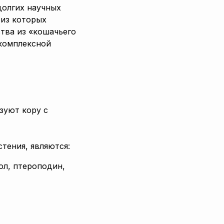
долгих научных
 из которых
тва из «кошачьего
 комплексной
зуют кору с
тения, являются:
ол, птероподин,