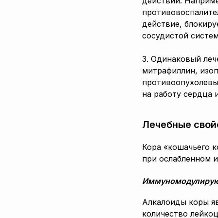
действий. Наприм
противовоспалите
действие, блокиру
сосудистой систем
3. Одинаковый леч
митрафиллин, изо
противоопухолевым
на работу сердца 
Лечебные свой
Кора «кошачьего к
при ослабленном и
Иммуномодулирую
Алкалоиды коры я
количество лейко