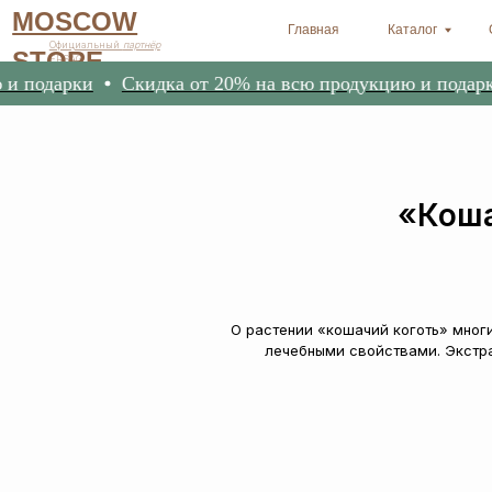
MOSCOW
Главная
Каталог
Оплата и 
Официальный
партнёр
STORE
ERSAG
арки
Скидка от 20% на всю продукцию и подарки
С
«Коша
О растении «кошачий коготь» мног
лечебными свойствами. Экстра