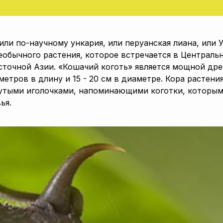
ли по-научному ункария, или перуанская лиана, или У
еобычного растения, которое встречается в Централь
точной Азии. «Кошачий коготь» является мощной др
метров в длину и 15 - 20 см в диаметре. Кора растени
утыми иголочками, напоминающими коготки, которым
ья.