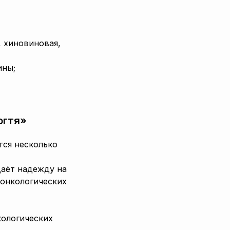
, хиновиновая,
ины;
огтя»
тся несколько
даёт надежду на
 онкологических
кологических