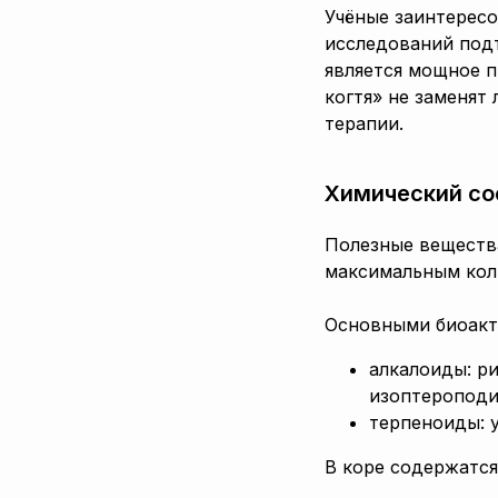
Учёные заинтересо
исследований подт
является мощное п
когтя» не заменят
терапии.
Химический со
Полезные вещества
максимальным кол
Основными биоакт
алкалоиды: р
изоптероподи
терпеноиды: у
В коре содержатся