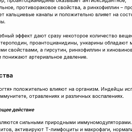
ер, проантоцианидины оказывает антиоксидантное,
льное, противораковое свойства, а ринхофиллин – п
ет кальциевые каналы и положительно влияет на сост
ы.
ебный эффект дают сразу некоторое количество веще
птероподин, проантоцианидины, ункарины обладают
и свойствами, а гирсутин, ринхофиллин и хиновинов
и понижают артериальное давление.
ства
огтя» положительно влияют на организм. Индейцы ис
ммунитете, отравлениях и различных воспалениях.
щее действие
вляются сильными природными иммуномодуляторами.
цитов, активируют Т-лимфоциты и макрофаги, нормал