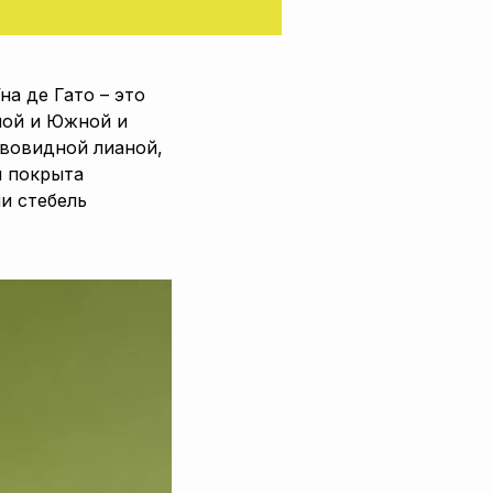
на де Гато – это
ной и Южной и
евовидной лианой,
я покрыта
и стебель