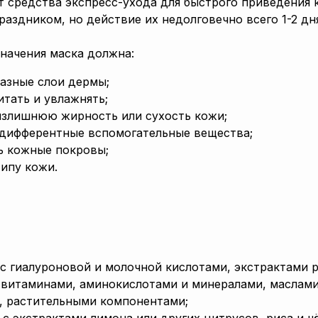
 средства экспресс-ухода для быстрого приведения 
раздником, но действие их недолговечно всего 1-2 дн
начения маска должна:
разные слои дермы;
итать и увлажнять;
излишнюю жирность или сухость кожи;
дифферентные вспомогательные вещества;
ь кожные покровы;
типу кожи.
с гиалуроновой и молочной кислотами, экстрактами р
 витаминами, аминокислотами и минералами, маслам
, растительными компонентами;
с экстрактами лимона или других цитрусов, риса и ч