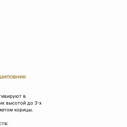
 шиповник
ьтивируют в
ик высотой до 3-х
матом корицы.
ств: