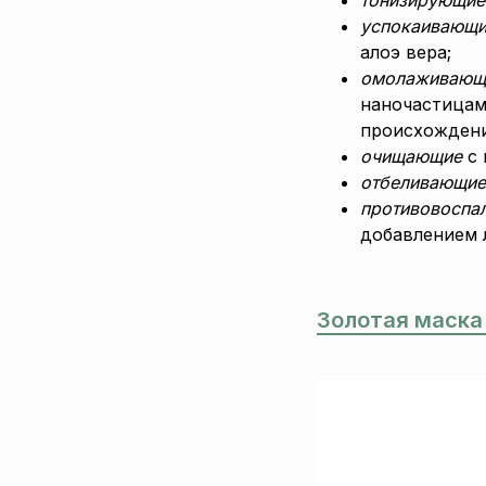
успокаивающ
алоэ вера;
омолаживающ
наночастицам
происхождени
очищающие
с 
отбеливающи
противовоспа
добавлением 
Золотая маска