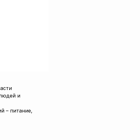
ласти
 людей и
й – питание,