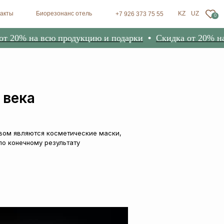
зонанс отель
KZ
UZ
+7 926 373 75 55
0
% на всю продукцию и подарки
Скидка от 20% на всю
 века
вом являются косметические маски,
по конечному результату