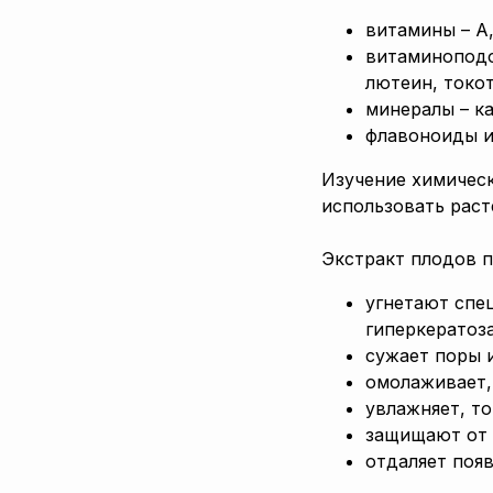
витамины – А, 
витаминоподо
лютеин, токо
минералы – ка
флавоноиды и
Изучение химичес
использовать раст
Экстракт плодов п
угнетают спе
гиперкератоза
сужает поры 
омолаживает,
увлажняет, т
защищают от 
отдаляет поя