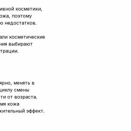
ивной косметики,
кожа, поэтому
ию недостатков.
али косметические
ения выбирают
трации.
ярно, менять в
 циклу смены
ти от возраста.
емя кожа
жительный эффект.