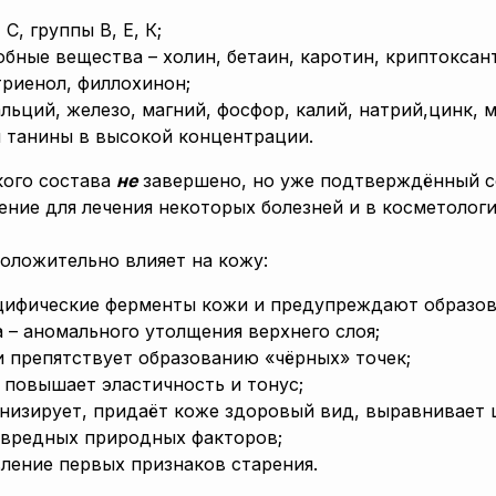
С, группы В, Е, К;
бные вещества – холин, бетаин, каротин, криптоксант
триенол, филлохинон;
льций, железо, магний, фосфор, калий, натрий,цинк, м
 танины в высокой концентрации.
кого состава
не
завершено, но уже подтверждённый с
ение для лечения некоторых болезней и в косметологи
оложительно влияет на кожу:
цифические ферменты кожи и предупреждают образо
 – аномального утолщения верхнего слоя;
и препятствует образованию «чёрных» точек;
 повышает эластичность и тонус;
онизирует, придаёт коже здоровый вид, выравнивает 
вредных природных факторов;
вление первых признаков старения.