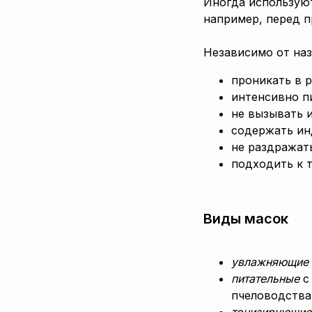
Иногда используют
например, перед п
Независимо от наз
проникать в 
интенсивно п
не вызывать 
содержать ин
не раздражат
подходить к 
Виды масок
увлажняющие
питательные
с
пчеловодства
тонизирующие