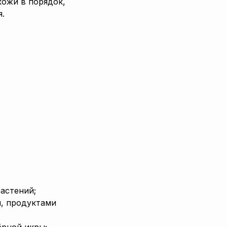
кожи в порядок,
я.
астений;
и, продуктами
ёрной икры;