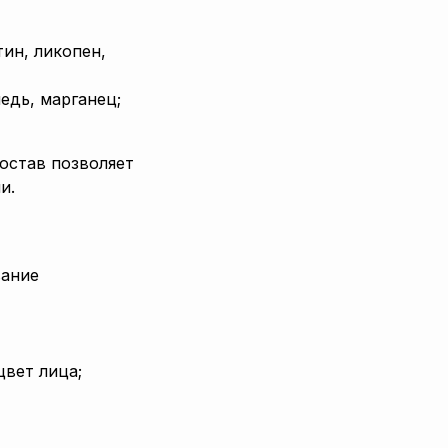
ин, ликопен,
едь, марганец;
остав позволяет
и.
вание
цвет лица;