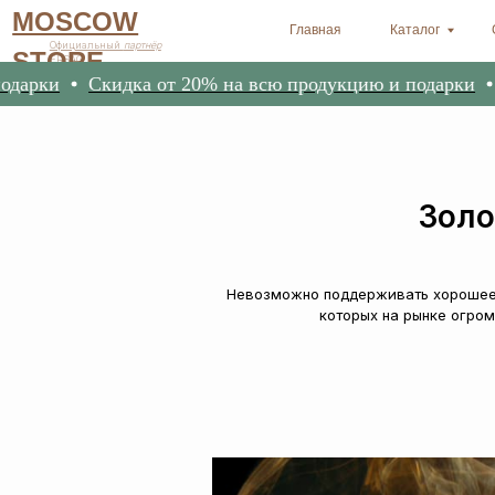
MOSCOW
Главная
Каталог
Оплата и 
Официальный
партнёр
STORE
ERSAG
и
Скидка от 20% на всю продукцию и подарки
Скид
Золо
Невозможно поддерживать хорошее 
которых на рынке огром